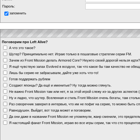
Пароль:
запомнить
Поговорим про Left Alive?
А что это такое?
Шутер? Принципиально нет. Играю только в пошаговые стратегии серии FM.
Зачем из Front Mission делать Armored Core? Неужто своей дорогой нельзя идт
Я ещё чувствую запах Evolved в воздухе, так что какое бы там качество не обе
Лишь бы серию не забрасывали, дайте уже хоть что-то!
Готов поддержать рублем
Создают японцы? Да ещё и именитые? Ну тогда можно глянуть.
Не важно Front Mission там или нет, я за этой игрой слежу из-за других аспектов
Ну и ладно, что шутер. Вселенная и стиль Front Mission очень богаты, там стольк
Раз скворечник заверил в интервью, что им не пофиг на серию, то можно быть с
Равнодушен. Выйдет, вот тогда может и поговорим.
Да они даже в названии Front Mission не упомянули, жанр сменили, это предате
Я настоящий фанат Front Mission, играю во все игры серии, так что сто процентов