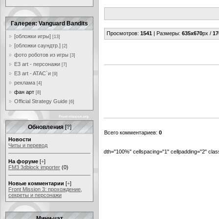
Галерея: Vanguard Bandits
Просмотров
:
1541
|
Размеры
:
635x670
px /
17
[обложки игры]
[13]
[обложки саундтр.]
[2]
фото роботов из игры
[3]
E3 art - персонажи
[7]
E3 art - ATAC`и
[9]
реклама
[4]
фан арт
[8]
Official Strategy Guide
[6]
Обновления
[
?
]
Всего комментариев
:
0
Новости
Читы и перевод
dth="100%" cellspacing="1" cellpadding="2" cl
На форуме
[
+
]
FM3 3dblock importer
(0)
Новые комментарии
[
+
]
Front Mission 3: прохождение,
секреты и персонажи
Мини-чат