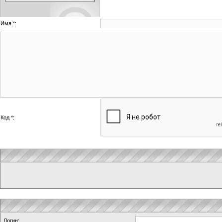
Имя *:
Код *:
Логин: