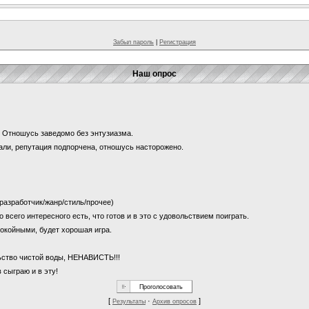
Забыл пароль
|
Регистрация
Наш опрос
и? Отношусь заведомо без энтузиазма.
щали, репутация подпорчена, отношусь насторожено.
 (разработчик/жанр/стиль/прочее)
о всего интересного есть, что готов и в это с удовольствием поиграть.
покойными, будет хорошая игра.
льство чистой воды, НЕНАВИСТЬ!!!
 сыграю и в эту!
[
·
]
Результаты
Архив опросов