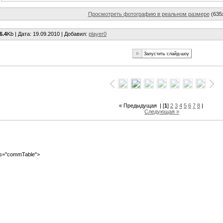
Просмотреть фотографию в реальном размере
(635
6.4
Kb |
Дата
: 19.09.2010 |
Добавил
:
player0
« Предыдущая
| [
1
]
2
3
4
5
6
7
8
|
Следующая »
ass="commTable">