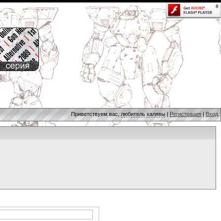
Приветствуем вас,
любитель халявы
|
Регистрация
|
Вход