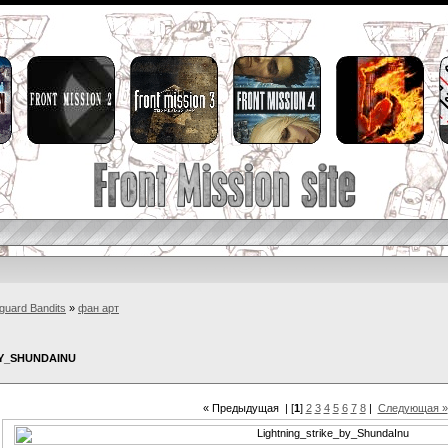
guard Bandits
»
фан арт
Y_SHUNDAINU
« Предыдущая
| [
1
]
2
3
4
5
6
7
8
|
Следующая »