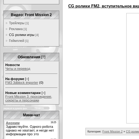
CG ролики FM2, вступительное ви
Видео: Front Mission 2
Трейлеры
[1]
Реклама
[1]
CG ролики игры
[4]
Геймплей
[1]
Обновления
[
?
]
Новости
Читы и перевод
На форуме
[
+
]
FM3 3dblock importer
(0)
Новые комментарии
[
+
]
Front Mission 3: прохождение,
секреты и персонажи
Мини-чат
Категория:
Front Mission 2
»
CG ролик