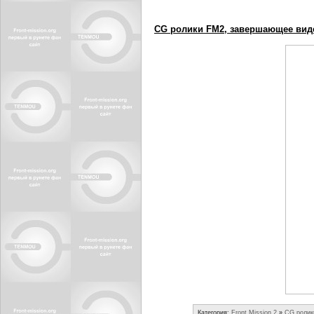
CG ролики FM2, завершающее вид
Категория:
Front Mission 2
»
CG ролик