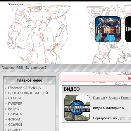
Главная
|
RSS
|
Есть вопрос
?
В
Главное меню
ГЛАВНАЯ СТРАНИЦА
ВИДЕО
БЛОГИ ПОЛЬЗОВАТЕЛЕЙ
Главная
»
Видео
»
Front 
СТАТЬИ
ГАЛЕРЕЯ
Видео в категории:
4
ВИДЕО
СКАЧАТЬ
Сортировать по:
Дате
·
Н
ФОРУМ
ССЫЛКИ
О САЙТЕ