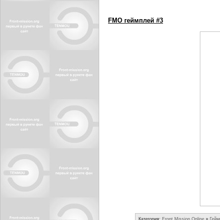
FMO геймплей #3
Категория:
Front Mission Online
»
Гейм