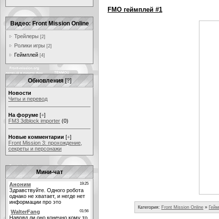
FMO геймплей #1
Видео: Front Mission Online
Трейлеры
[2]
Ролики игры
[2]
Геймплей
[4]
Обновления
[
?
]
Новости
Читы и перевод
На форуме
[
+
]
FM3 3dblock importer
(0)
Новые комментарии
[
+
]
Front Mission 3: прохождение,
секреты и персонажи
Мини-чат
Категория:
Front Mission Online
»
Гейм