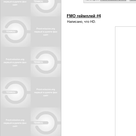
FMO геймплей #4
Написано, что HD.