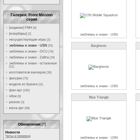
Галерея: Front Mission
серия
[издание] FMH
[6]
[юзербары]
[2]
эмблемы и знаки - USN
несуществующие игры
[3]
эмблемы и знаки - USN
Barghests
[55]
эмблемы и знаки - OCU
[79]
эмблемы и знаки - Zaftra
[29]
эмблемы и знаки - остальные
[21]
изготовители ванзеров
[30]
фигурки
[75]
модели из бумаги
[11]
эмблемы и знаки - USN
фан-арт
[240]
обои
[8]
Blue Triangle
разное
[3]
меха-арт
[69]
Обновления
[
?
]
Новости
Читы и перевод
эмблемы и знаки - USN