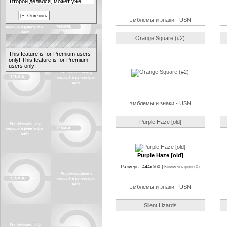
эмблемы и знаки - USN
Orange Square (#2)
This feature is for Premium users
only!
This feature is for Premium
users only!
эмблемы и знаки - USN
Purple Haze [old]
Purple Haze [old]
Размеры: 444x560 |
Комментарии (0)
эмблемы и знаки - USN
Silent Lizards