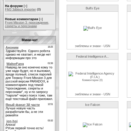
На форуме
[
+
]
Bull's Eye
FM3 3dblock importer
(0)
Новые комментарии
[
+
]
Front Mission 3: прохождение,
секреты и персонажи
Мини-чат
эмблемы и знаки - USN
Federal Intelligence A...
Комментарии (0)
эмблемы и знаки - USN
Ice Falcon