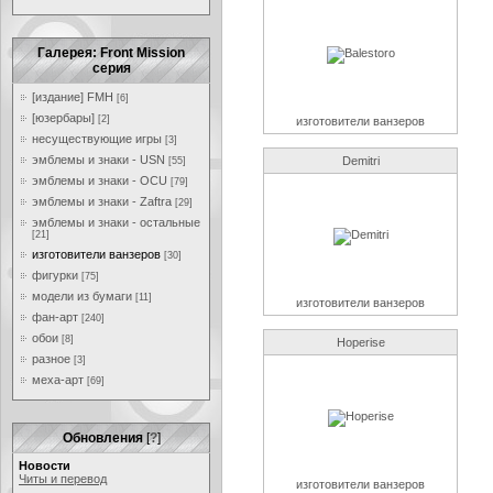
Галерея: Front Mission
серия
[издание] FMH
[6]
[юзербары]
[2]
изготовители ванзеров
несуществующие игры
[3]
эмблемы и знаки - USN
Demitri
[55]
эмблемы и знаки - OCU
[79]
эмблемы и знаки - Zaftra
[29]
эмблемы и знаки - остальные
[21]
изготовители ванзеров
[30]
фигурки
[75]
модели из бумаги
[11]
изготовители ванзеров
фан-арт
[240]
обои
[8]
Hoperise
разное
[3]
меха-арт
[69]
Обновления
[
?
]
Новости
Читы и перевод
изготовители ванзеров