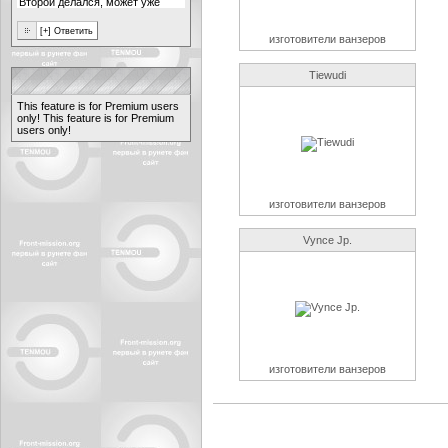
изготовители ванзеров
Tiewudi
This feature is for Premium users
only!
This feature is for Premium
users only!
изготовители ванзеров
Vynce Jp.
изготовители ванзеров