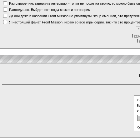
Раз скворечник заверил в интервью, что им не пофиг на серию, то можно быть с
Равнодушен. Выйдет, вот тогда может и поговорим.
Да они даже в названии Front Mission не упомянули, жанр сменили, это предате
Я настоящий фанат Front Mission, играю во все игры серии, так что сто процентов
[
Рез
[