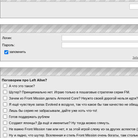
Логин:
Пароль:
запомнить
Заб
Поговорим про Left Alive?
А что это такое?
Шутер? Принципиально нет. Играю только в пошаговые стратегии серии FM.
Зачем из Front Mission делать Armored Core? Неужто своей дорогой нельзя идт
Я ещё чувствую запах Evolved в воздухе, так что какое бы там качество не обе
Лишь бы серию не забрасывали, дайте уже хоть что-то!
Готов поддержать рублем
Создают японцы? Да ещё и именитые? Ну тогда можно глянуть.
Не важно Front Mission там или нет, я за этой игрой слежу из-за других аспектов
Ну и ладно, что шутер. Вселенная и стиль Front Mission очень богаты, там стольк