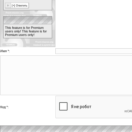
This feature is for Premium
users only!
This feature is for
Premium users only!
Имя *:
Код *: