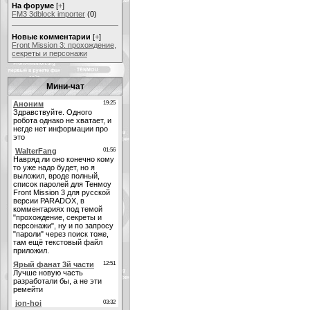
На форуме
[
+
]
FM3 3dblock importer
(0)
Новые комментарии
[
+
]
Front Mission 3: прохождение,
секреты и персонажи
Мини-чат