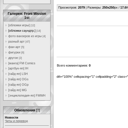
Просмотров
:
2079
|
Размеры
:
250x250
px /
17.6
K
Галерея: Front Mission
1st
[обложки игры]
[12]
[обложки саундтр.]
[14]
фото ванзеров из игры
[4]
разный арт
[47]
фан-арт
[5]
фигурки
[6]
другое
[2]
[манга] FM Comics
Всего комментариев
:
0
[артбук-яп] IH
[гайд-яп] LSH
dth="100%" cellspacing="1" cellpadding="2" class
[гайд-яп] OGs
[гайд-яп] OGp
[гайд-яп] MG
[энциклопедия-яп] FMWH
Обновления
[
?
]
Новости
Читы и перевод