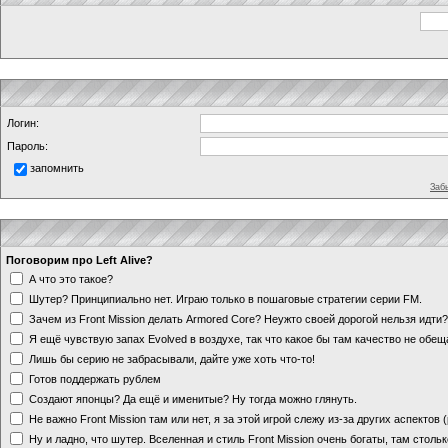
Логин:
Пароль:
запомнить
Заб
Поговорим про Left Alive?
А что это такое?
Шутер? Принципиально нет. Играю только в пошаговые стратегии серии FM.
Зачем из Front Mission делать Armored Core? Неужто своей дорогой нельзя идт
Я ещё чувствую запах Evolved в воздухе, так что какое бы там качество не обе
Лишь бы серию не забрасывали, дайте уже хоть что-то!
Готов поддержать рублем
Создают японцы? Да ещё и именитые? Ну тогда можно глянуть.
Не важно Front Mission там или нет, я за этой игрой слежу из-за других аспектов
Ну и ладно, что шутер. Вселенная и стиль Front Mission очень богаты, там стольк