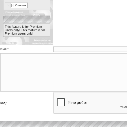
This feature is for Premium
users only!
This feature is for
Premium users only!
Имя *:
Код *: