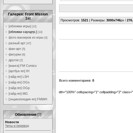
Галерея: Front Mission
1st
Просмотров
:
1521
|
Размеры
:
3000x746
px /
276
[обложки игры]
[12]
[обложки саундтр.]
[14]
фото ванзеров из игры
[4]
разный арт
[47]
фан-арт
[5]
фигурки
[6]
другое
[2]
[манга] FM Comics
[артбук-яп] IH
[гайд-яп] LSH
Всего комментариев
:
0
[гайд-яп] OGs
[гайд-яп] OGp
dth="100%" cellspacing="1" cellpadding="2" class
[гайд-яп] MG
[энциклопедия-яп] FMWH
Обновления
[
?
]
Новости
Читы и перевод