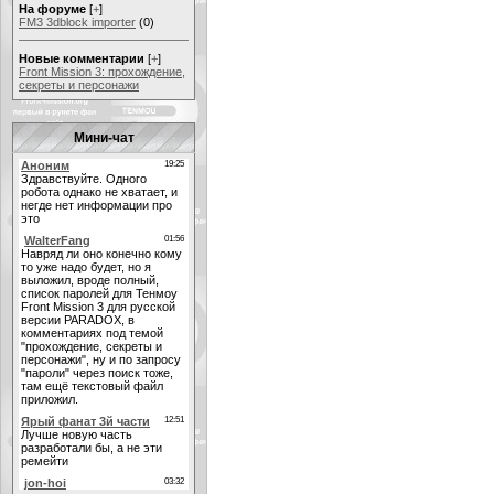
На форуме
[
+
]
FM3 3dblock importer
(0)
Новые комментарии
[
+
]
Front Mission 3: прохождение,
секреты и персонажи
Мини-чат