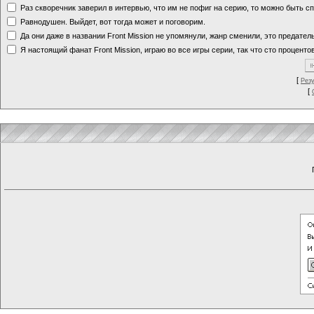
Раз скворечник заверил в интервью, что им не пофиг на серию, то можно быть с
Равнодушен. Выйдет, вот тогда может и поговорим.
Да они даже в названии Front Mission не упомянули, жанр сменили, это предате
Я настоящий фанат Front Mission, играю во все игры серии, так что сто процентов
[
Рез
[