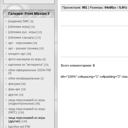
Просмотров
:
981
|
Размеры
:
64x80
px /
5.9
Kb
Галерея: Front Mission 3
[издание] SMC
[8]
[обложки игры]
[11]
[обложки рус. игры]
[10]
[обложки саундтр.]
[13]
арт - персонажи
[19]
арт - разная техника
[16]
концепт-арт
[38]
фото ванзеров из игры
[6]
картинки из "интернета"
[33]
Всего комментариев
:
0
обои официальные 1024x768
[9]
dth="100%" cellspacing="1" cellpadding="2" cl
обои неофициальные
[3]
фигурки
[50]
фан-арт
[19]
другое
[14]
лица персонажей из игры
(подконтрольные)
[98]
лица персонажей из игры
(NPC)
[130]
лица персонажей из игры
(другие)
[140]
[артбук-яп] PW