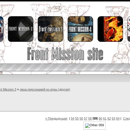
nt Mission 3
»
лица персонажей из игры (другие)
« Предыдущая
|
54
55
56
57
58
[
59
]
60
61
62
63
64
|
Сле