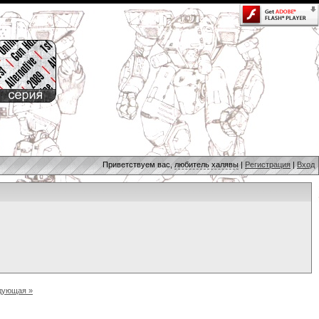
Приветствуем вас,
любитель халявы
|
Регистрация
|
Вход
дующая »