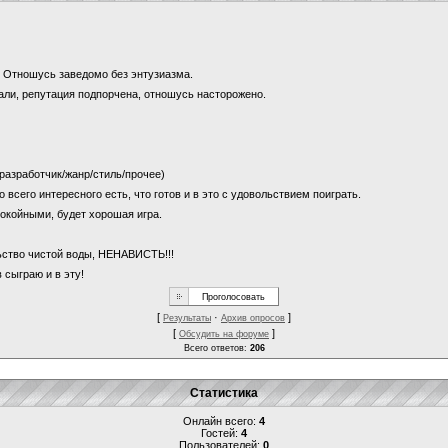
и? Отношусь заведомо без энтузиазма.
щали, репутация подпорчена, отношусь насторожено.
 (разработчик/жанр/стиль/прочее)
о всего интересного есть, что готов и в это с удовольствием поиграть.
покойными, будет хорошая игра.
льство чистой воды, НЕНАВИСТЬ!!!
 сыграю и в эту!
[
·
]
Результаты
Архив опросов
[
]
Обсудить на форуме
Всего ответов:
206
Статистика
Онлайн всего:
4
Гостей:
4
Пользователей:
0