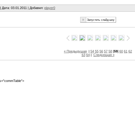
 |
Дата
: 03.01.2011 |
Добавил
:
player0
« Предыдущая
|
54
55
56
57
58
[
59
]
60
61
62
63
64
|
Следующая »
ass="commTable">