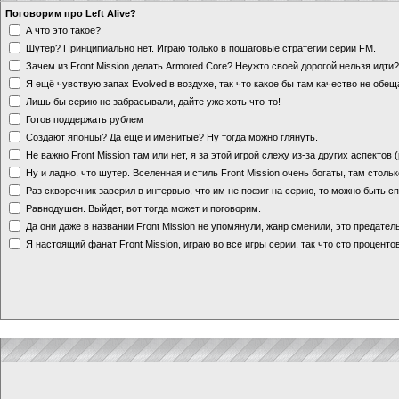
Поговорим про Left Alive?
А что это такое?
Шутер? Принципиально нет. Играю только в пошаговые стратегии серии FM.
Зачем из Front Mission делать Armored Core? Неужто своей дорогой нельзя идт
Я ещё чувствую запах Evolved в воздухе, так что какое бы там качество не обе
Лишь бы серию не забрасывали, дайте уже хоть что-то!
Готов поддержать рублем
Создают японцы? Да ещё и именитые? Ну тогда можно глянуть.
Не важно Front Mission там или нет, я за этой игрой слежу из-за других аспектов
Ну и ладно, что шутер. Вселенная и стиль Front Mission очень богаты, там стольк
Раз скворечник заверил в интервью, что им не пофиг на серию, то можно быть с
Равнодушен. Выйдет, вот тогда может и поговорим.
Да они даже в названии Front Mission не упомянули, жанр сменили, это предате
Я настоящий фанат Front Mission, играю во все игры серии, так что сто процентов