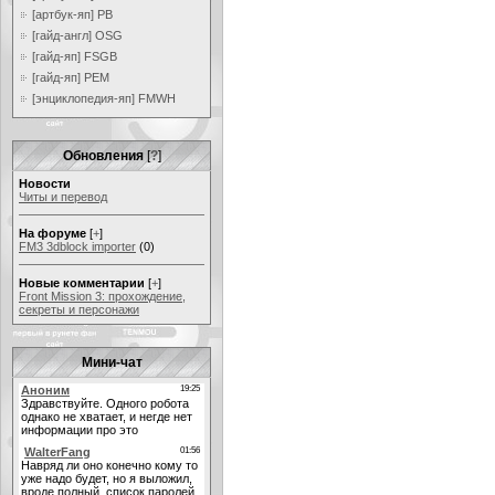
[артбук-яп] PB
[гайд-англ] OSG
[гайд-яп] FSGB
[гайд-яп] PEM
[энциклопедия-яп] FMWH
Обновления
[
?
]
Новости
Читы и перевод
На форуме
[
+
]
FM3 3dblock importer
(0)
Новые комментарии
[
+
]
Front Mission 3: прохождение,
секреты и персонажи
Мини-чат