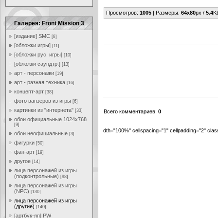
Просмотров
:
1005
|
Размеры
:
64x80
px /
5.4
K
Галерея: Front Mission 3
[издание] SMC
[8]
[обложки игры]
[11]
[обложки рус. игры]
[10]
[обложки саундтр.]
[13]
арт - персонажи
[19]
арт - разная техника
[16]
концепт-арт
[38]
фото ванзеров из игры
[6]
картинки из "интернета"
[33]
Всего комментариев
:
0
обои официальные 1024x768
[9]
dth="100%" cellspacing="1" cellpadding="2" cl
обои неофициальные
[3]
фигурки
[50]
фан-арт
[19]
другое
[14]
лица персонажей из игры
(подконтрольные)
[98]
лица персонажей из игры
(NPC)
[130]
лица персонажей из игры
(другие)
[140]
[артбук-яп] PW