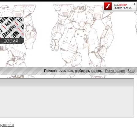
Приветствуем вас,
любитель халявы
|
Регистрация
|
Вход
дующая »