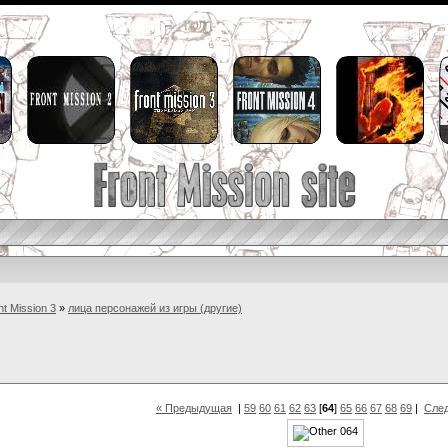
nt Mission 3
»
лица персонажей из игры (другие)
« Предыдущая
|
59
60
61
62
63
[
64
]
65
66
67
68
69
|
Сле