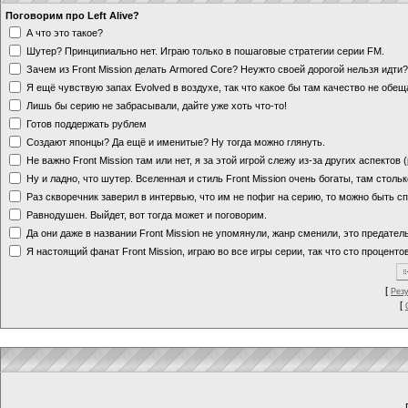
Поговорим про Left Alive?
А что это такое?
Шутер? Принципиально нет. Играю только в пошаговые стратегии серии FM.
Зачем из Front Mission делать Armored Core? Неужто своей дорогой нельзя идт
Я ещё чувствую запах Evolved в воздухе, так что какое бы там качество не обе
Лишь бы серию не забрасывали, дайте уже хоть что-то!
Готов поддержать рублем
Создают японцы? Да ещё и именитые? Ну тогда можно глянуть.
Не важно Front Mission там или нет, я за этой игрой слежу из-за других аспектов
Ну и ладно, что шутер. Вселенная и стиль Front Mission очень богаты, там стольк
Раз скворечник заверил в интервью, что им не пофиг на серию, то можно быть с
Равнодушен. Выйдет, вот тогда может и поговорим.
Да они даже в названии Front Mission не упомянули, жанр сменили, это предате
Я настоящий фанат Front Mission, играю во все игры серии, так что сто процентов
[
Рез
[