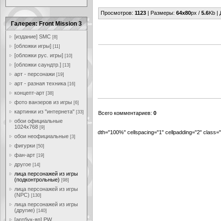
Просмотров
:
1123
|
Размеры
:
64x80
px /
5.6
Kb |
Галерея: Front Mission 3
[издание] SMC
[8]
[обложки игры]
[11]
[обложки рус. игры]
[10]
[обложки саундтр.]
[13]
арт - персонажи
[19]
арт - разная техника
[16]
концепт-арт
[38]
фото ванзеров из игры
[6]
картинки из "интернета"
[33]
Всего комментариев
:
0
обои официальные
1024x768
[9]
dth="100%" cellspacing="1" cellpadding="2" class
обои неофициальные
[3]
фигурки
[50]
фан-арт
[19]
другое
[14]
лица персонажей из игры
(подконтрольные)
[98]
лица персонажей из игры
(NPC)
[130]
лица персонажей из игры
(другие)
[140]
[артбук-яп] PW