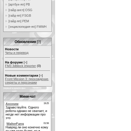
[артбук-яп] PB
[гайд-англ] OSG
[гайд-яп] FSGB
[гайд-яп] PEM
[энциклопедия-яп] FMWH
Обновления
[
?
]
Новости
Читы и перевод
На форуме
[
+
]
FM3 3dblock importer
(0)
Новые комментарии
[
+
]
Front Mission 3: прохождение,
секреты и персонажи
Мини-чат