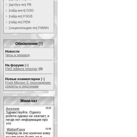
[артбук-яп] PB
[гайд-англ] OSG
[гайд-яп] FSGB
[гайд-яп] PEM
[энциклопедия-яп] FMWH
Обновления
[
?
]
Новости
Читы и перевод
На форуме
[
+
]
FM3 3dblock importer
(0)
Новые комментарии
[
+
]
Front Mission 3: прохождение,
секреты и персонажи
Мини-чат