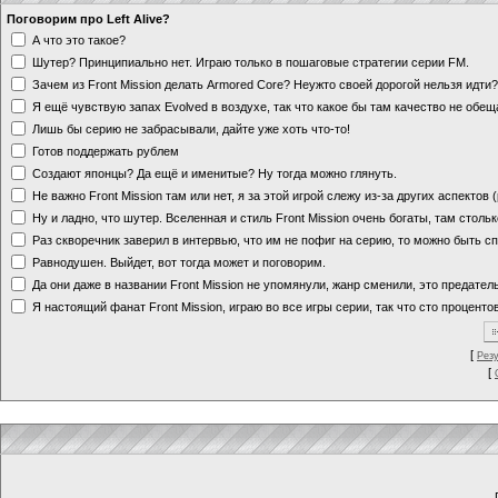
Поговорим про Left Alive?
А что это такое?
Шутер? Принципиально нет. Играю только в пошаговые стратегии серии FM.
Зачем из Front Mission делать Armored Core? Неужто своей дорогой нельзя идт
Я ещё чувствую запах Evolved в воздухе, так что какое бы там качество не обе
Лишь бы серию не забрасывали, дайте уже хоть что-то!
Готов поддержать рублем
Создают японцы? Да ещё и именитые? Ну тогда можно глянуть.
Не важно Front Mission там или нет, я за этой игрой слежу из-за других аспектов
Ну и ладно, что шутер. Вселенная и стиль Front Mission очень богаты, там стольк
Раз скворечник заверил в интервью, что им не пофиг на серию, то можно быть с
Равнодушен. Выйдет, вот тогда может и поговорим.
Да они даже в названии Front Mission не упомянули, жанр сменили, это предате
Я настоящий фанат Front Mission, играю во все игры серии, так что сто процентов
[
Рез
[