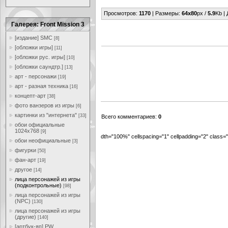
Просмотров
:
1170
|
Размеры
:
64x80
px /
5.9
Kb |
Галерея: Front Mission 3
[издание] SMC
[8]
[обложки игры]
[11]
[обложки рус. игры]
[10]
[обложки саундтр.]
[13]
арт - персонажи
[19]
арт - разная техника
[16]
концепт-арт
[38]
фото ванзеров из игры
[6]
картинки из "интернета"
[33]
Всего комментариев
:
0
обои официальные
1024x768
[9]
dth="100%" cellspacing="1" cellpadding="2" class
обои неофициальные
[3]
фигурки
[50]
фан-арт
[19]
другое
[14]
лица персонажей из игры
(подконтрольные)
[98]
лица персонажей из игры
(NPC)
[130]
лица персонажей из игры
(другие)
[140]
[артбук-яп] PW