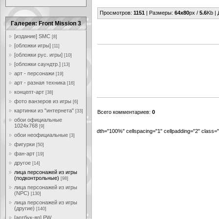
Просмотров
:
1151
|
Размеры
:
64x80
px /
5.6
Kb |
Галерея: Front Mission 3
[издание] SMC
[8]
[обложки игры]
[11]
[обложки рус. игры]
[10]
[обложки саундтр.]
[13]
арт - персонажи
[19]
арт - разная техника
[16]
концепт-арт
[38]
фото ванзеров из игры
[6]
картинки из "интернета"
[33]
Всего комментариев
:
0
обои официальные
1024x768
[9]
dth="100%" cellspacing="1" cellpadding="2" class
обои неофициальные
[3]
фигурки
[50]
фан-арт
[19]
другое
[14]
лица персонажей из игры
(подконтрольные)
[98]
лица персонажей из игры
(NPC)
[130]
лица персонажей из игры
(другие)
[140]
[артбук-яп] PW