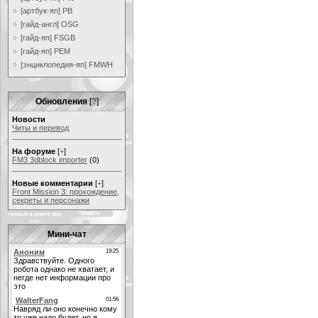
[артбук-яп] PB
[гайд-англ] OSG
[гайд-яп] FSGB
[гайд-яп] PEM
[энциклопедия-яп] FMWH
Обновления
[
?
]
Новости
Читы и перевод
На форуме
[
+
]
FM3 3dblock importer
(0)
Новые комментарии
[
+
]
Front Mission 3: прохождение,
секреты и персонажи
Мини-чат