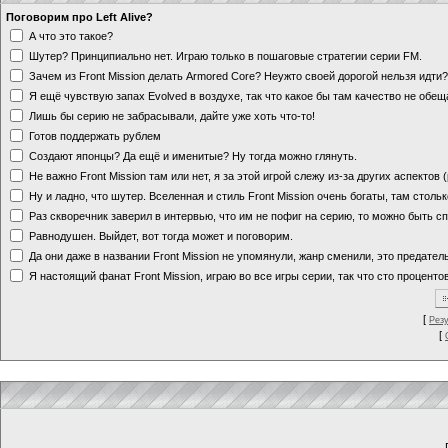
Поговорим про Left Alive?
А что это такое?
Шутер? Принципиально нет. Играю только в пошаговые стратегии серии FM.
Зачем из Front Mission делать Armored Core? Неужто своей дорогой нельзя идт
Я ещё чувствую запах Evolved в воздухе, так что какое бы там качество не обе
Лишь бы серию не забрасывали, дайте уже хоть что-то!
Готов поддержать рублем
Создают японцы? Да ещё и именитые? Ну тогда можно глянуть.
Не важно Front Mission там или нет, я за этой игрой слежу из-за других аспектов
Ну и ладно, что шутер. Вселенная и стиль Front Mission очень богаты, там стольк
Раз скворечник заверил в интервью, что им не пофиг на серию, то можно быть с
Равнодушен. Выйдет, вот тогда может и поговорим.
Да они даже в названии Front Mission не упомянули, жанр сменили, это предате
Я настоящий фанат Front Mission, играю во все игры серии, так что сто процентов
[
Рез
[