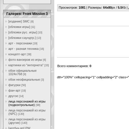
Просмотров
:
1081
|
Размеры
:
64x80
px /
5.5
Kb |
Галерея: Front Mission 3
[издание] SMC
[8]
[обложки игры]
[11]
[обложки рус. игры]
[10]
[обложки саундтр.]
[13]
арт - персонажи
[19]
арт - разная техника
[16]
концепт-арт
[38]
фото ванзеров из игры
[6]
картинки из "интернета"
[33]
Всего комментариев
:
0
обои официальные
1024x768
[9]
dth="100%" cellspacing="1" cellpadding="2" class
обои неофициальные
[3]
фигурки
[50]
фан-арт
[19]
другое
[14]
лица персонажей из игры
(подконтрольные)
[98]
лица персонажей из игры
(NPC)
[130]
лица персонажей из игры
(другие)
[140]
[артбук-яп] PW