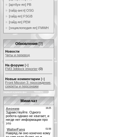
[артбук-яп] PB
[гайд-англ] OSG
[гайд-яп] FSGB
[гайд-яп] PEM
[энциклопедия-яп] FMWH
Обновления
[
?
]
Новости
Читы и перевод
На форуме
[
+
]
FM3 3dblock importer
(0)
Новые комментарии
[
+
]
Front Mission 3: прохождение,
секреты и персонажи
Мини-чат