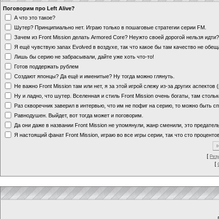
Поговорим про Left Alive?
А что это такое?
Шутер? Принципиально нет. Играю только в пошаговые стратегии серии FM.
Зачем из Front Mission делать Armored Core? Неужто своей дорогой нельзя идт
Я ещё чувствую запах Evolved в воздухе, так что какое бы там качество не обе
Лишь бы серию не забрасывали, дайте уже хоть что-то!
Готов поддержать рублем
Создают японцы? Да ещё и именитые? Ну тогда можно глянуть.
Не важно Front Mission там или нет, я за этой игрой слежу из-за других аспектов
Ну и ладно, что шутер. Вселенная и стиль Front Mission очень богаты, там стольк
Раз скворечник заверил в интервью, что им не пофиг на серию, то можно быть с
Равнодушен. Выйдет, вот тогда может и поговорим.
Да они даже в названии Front Mission не упомянули, жанр сменили, это предате
Я настоящий фанат Front Mission, играю во все игры серии, так что сто процентов
[
Рез
[