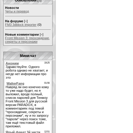
Обновления
[
?
]
Новости
Читы и перевод
На форуме
[
+
]
FM3 3dblock importer
(0)
Новые комментарии
[
+
]
Front Mission 3: прохождение,
секреты и персонажи
Мини-чат