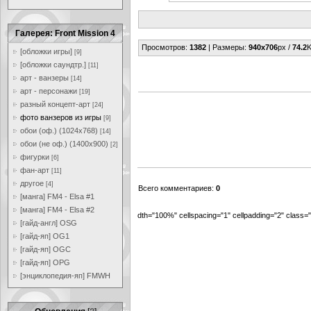
Галерея: Front Mission 4
Просмотров
:
1382
|
Размеры
:
940x706
px /
74.2
K
[обложки игры]
[9]
[обложки саундтр.]
[11]
арт - ванзеры
[14]
арт - персонажи
[19]
разный концепт-арт
[24]
фото ванзеров из игры
[9]
обои (оф.) (1024x768)
[14]
обои (не оф.) (1400x900)
[2]
фигурки
[6]
фан-арт
[11]
другое
[4]
Всего комментариев
:
0
[манга] FM4 - Elsa #1
[манга] FM4 - Elsa #2
dth="100%" cellspacing="1" cellpadding="2" class
[гайд-англ] OSG
[гайд-яп] OG1
[гайд-яп] OGC
[гайд-яп] OPG
[энциклопедия-яп] FMWH