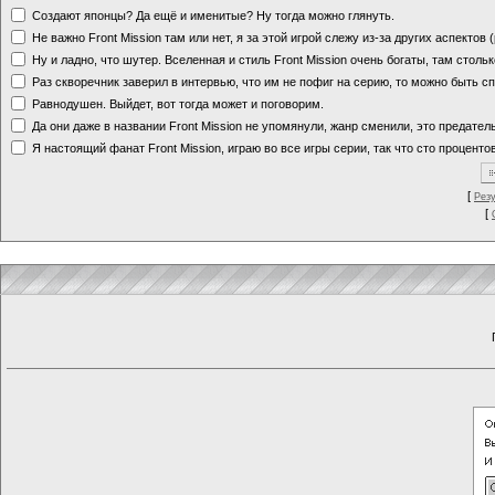
Создают японцы? Да ещё и именитые? Ну тогда можно глянуть.
Не важно Front Mission там или нет, я за этой игрой слежу из-за других аспектов
Ну и ладно, что шутер. Вселенная и стиль Front Mission очень богаты, там стольк
Раз скворечник заверил в интервью, что им не пофиг на серию, то можно быть с
Равнодушен. Выйдет, вот тогда может и поговорим.
Да они даже в названии Front Mission не упомянули, жанр сменили, это предате
Я настоящий фанат Front Mission, играю во все игры серии, так что сто процентов
[
Рез
[