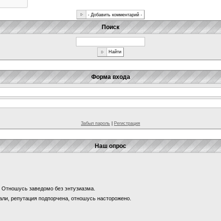
Поиск
Форма входа
Забыл пароль
|
Регистрация
Наш опрос
и? Отношусь заведомо без энтузиазма.
щали, репутация подпорчена, отношусь насторожено.