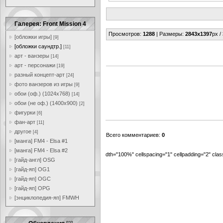
Галерея: Front Mission 4
Просмотров
:
1288
|
Размеры
:
2843x1397
px /
[обложки игры]
[9]
[обложки саундтр.]
[11]
арт - ванзеры
[14]
арт - персонажи
[19]
разный концепт-арт
[24]
фото ванзеров из игры
[9]
обои (оф.) (1024x768)
[14]
обои (не оф.) (1400x900)
[2]
фигурки
[6]
фан-арт
[11]
другое
[4]
Всего комментариев
:
0
[манга] FM4 - Elsa #1
[манга] FM4 - Elsa #2
dth="100%" cellspacing="1" cellpadding="2" cl
[гайд-англ] OSG
[гайд-яп] OG1
[гайд-яп] OGC
[гайд-яп] OPG
[энциклопедия-яп] FMWH