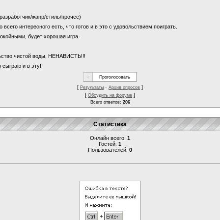
 (разработчик/жанр/стиль/прочее)
о всего интересного есть, что готов и в это с удовольствием поиграть.
покойными, будет хорошая игра.
льство чистой воды, НЕНАВИСТЬ!!!
 сыграю и в эту!
[
·
]
Результаты
Архив опросов
[
]
Обсудить на форуме
Всего ответов:
206
Статистика
Онлайн всего:
1
Гостей:
1
Пользователей:
0