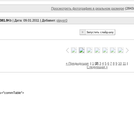
Просмотреть фотографию в реальном размере
(2843
381.9
Kb |
Дата
: 09.01.2011 |
Добавил
:
player0
« Предыдущая
|
1
[
2
]
3
4
5
6
7
8
9
10
11
|
Следующая »
ass="commTable">