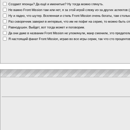
Создают японцы? Да ещё и именитые? Ну тогда можно глянуть.
Не важно Front Mission там или нет, я за этой игрой слежу из-за других аспектов
Ну и ладно, что шутер. Вселенная и стиль Front Mission очень богаты, там стольк
Раз скворечник заверил в интервью, что им не пофиг на серию, то можно быть с
Равнодушен. Выйдет, вот тогда может и поговорим.
Да они даже в названии Front Mission не упомянули, жанр сменили, это предате
Я настоящий фанат Front Mission, играю во все игры серии, так что сто процентов