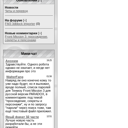
Обновления
[
?
]
Новости
Читы и перевод
На форуме
[
+
]
FM3 3dblock importer
(0)
Новые комментарии
[
+
]
Front Mission 3: прохождение,
секреты и персонажи
Мини-чат