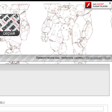
Приветствуем вас,
любитель халявы
|
Регистрация
|
Вход
я »