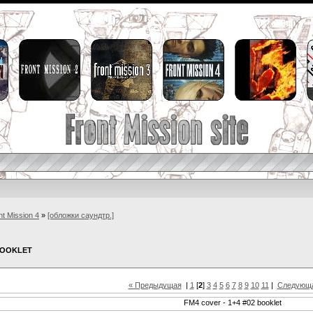
nt Mission 4
»
[обложки саундтр.]
 BOOKLET
« Предыдущая
|
1
[
2
]
3
4
5
6
7
8
9
10
11
|
Следующа