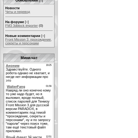
Обновления
[
?
]
Новости
Читы и перевод
На форуме
[
+
]
FM3 3dblock importer
(0)
Новые комментарии
[
+
]
Front Mission 3: прохождение,
секреты и персонажи
Мини-чат