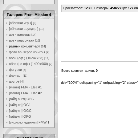
Просмотров
:
1230
|
Размеры
:
458x272
px /
27.8
K
Галерея: Front Mission 4
[обложки игры]
[9]
[обложки саундтр.]
[11]
арт - ванзеры
[14]
арт - персонажи
[19]
разный концепт-арт
[24]
фото ванзеров из игры
[9]
обои (оф.) (1024x768)
[14]
обои (не оф.) (1400x900)
[2]
фигурки
[6]
Всего комментариев
:
0
фан-арт
[11]
другое
[4]
dth="100%" cellspacing="1" cellpadding="2" class
[манга] FM4 - Elsa #1
[манга] FM4 - Elsa #2
[гайд-англ] OSG
[гайд-яп] OG1
[гайд-яп] OGC
[гайд-яп] OPG
[энциклопедия-яп] FMWH