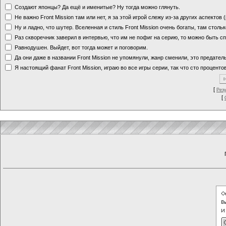
Создают японцы? Да ещё и именитые? Ну тогда можно глянуть.
Не важно Front Mission там или нет, я за этой игрой слежу из-за других аспектов
Ну и ладно, что шутер. Вселенная и стиль Front Mission очень богаты, там стольк
Раз скворечник заверил в интервью, что им не пофиг на серию, то можно быть с
Равнодушен. Выйдет, вот тогда может и поговорим.
Да они даже в названии Front Mission не упомянули, жанр сменили, это предате
Я настоящий фанат Front Mission, играю во все игры серии, так что сто процентов
[
Рез
[