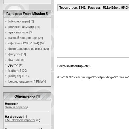
Просмотров
:
1341
|
Размеры
:
512x416
px /
95.0
K
Галерея: Front Mission 5
[обложки игры]
[5]
[обложки саундтр.]
[6]
арт - ванзеры
[5]
разный концепт-арт
[22]
оф обои (1280x1024)
[30]
фото ванзеров из игры
[121]
фигурки
[12]
фан-арт
[6]
другое
[11]
Всего комментариев
:
0
[гайд-яп] OG
[гайд-яп] OPG
dth="100%" cellspacing="1" cellpadding="2" class
[энциклопедия-яп] FMWH
Обновления
[
?
]
Новости
Читы и перевод
На форуме
[
+
]
FM3 3dblock importer
(0)