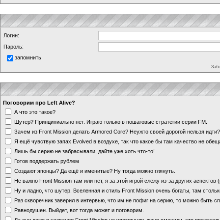
Логин:
Пароль:
запомнить
Заб
Поговорим про Left Alive?
А что это такое?
Шутер? Принципиально нет. Играю только в пошаговые стратегии серии FM.
Зачем из Front Mission делать Armored Core? Неужто своей дорогой нельзя идт
Я ещё чувствую запах Evolved в воздухе, так что какое бы там качество не обе
Лишь бы серию не забрасывали, дайте уже хоть что-то!
Готов поддержать рублем
Создают японцы? Да ещё и именитые? Ну тогда можно глянуть.
Не важно Front Mission там или нет, я за этой игрой слежу из-за других аспектов
Ну и ладно, что шутер. Вселенная и стиль Front Mission очень богаты, там стольк
Раз скворечник заверил в интервью, что им не пофиг на серию, то можно быть с
Равнодушен. Выйдет, вот тогда может и поговорим.
Да они даже в названии Front Mission не упомянули, жанр сменили, это предате