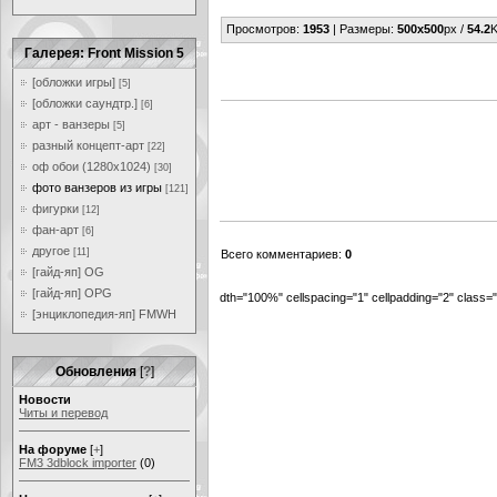
Просмотров
:
1953
|
Размеры
:
500x500
px /
54.2
K
Галерея: Front Mission 5
[обложки игры]
[5]
[обложки саундтр.]
[6]
арт - ванзеры
[5]
разный концепт-арт
[22]
оф обои (1280x1024)
[30]
фото ванзеров из игры
[121]
фигурки
[12]
фан-арт
[6]
другое
[11]
Всего комментариев
:
0
[гайд-яп] OG
[гайд-яп] OPG
dth="100%" cellspacing="1" cellpadding="2" class
[энциклопедия-яп] FMWH
Обновления
[
?
]
Новости
Читы и перевод
На форуме
[
+
]
FM3 3dblock importer
(0)