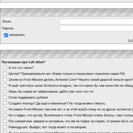
Логин:
Пароль:
запомнить
Заб
Поговорим про Left Alive?
А что это такое?
Шутер? Принципиально нет. Играю только в пошаговые стратегии серии FM.
Зачем из Front Mission делать Armored Core? Неужто своей дорогой нельзя идт
Я ещё чувствую запах Evolved в воздухе, так что какое бы там качество не обе
Лишь бы серию не забрасывали, дайте уже хоть что-то!
Готов поддержать рублем
Создают японцы? Да ещё и именитые? Ну тогда можно глянуть.
Не важно Front Mission там или нет, я за этой игрой слежу из-за других аспектов
Ну и ладно, что шутер. Вселенная и стиль Front Mission очень богаты, там стольк
Раз скворечник заверил в интервью, что им не пофиг на серию, то можно быть с
Равнодушен. Выйдет, вот тогда может и поговорим.
Да они даже в названии Front Mission не упомянули, жанр сменили, это предате