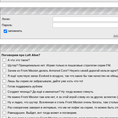
Логин:
Пароль:
запомнить
Заб
Поговорим про Left Alive?
А что это такое?
Шутер? Принципиально нет. Играю только в пошаговые стратегии серии FM.
Зачем из Front Mission делать Armored Core? Неужто своей дорогой нельзя идт
Я ещё чувствую запах Evolved в воздухе, так что какое бы там качество не обе
Лишь бы серию не забрасывали, дайте уже хоть что-то!
Готов поддержать рублем
Создают японцы? Да ещё и именитые? Ну тогда можно глянуть.
Не важно Front Mission там или нет, я за этой игрой слежу из-за других аспектов
Ну и ладно, что шутер. Вселенная и стиль Front Mission очень богаты, там стольк
Раз скворечник заверил в интервью, что им не пофиг на серию, то можно быть с
Равнодушен. Выйдет, вот тогда может и поговорим.
Да они даже в названии Front Mission не упомянули, жанр сменили, это предате