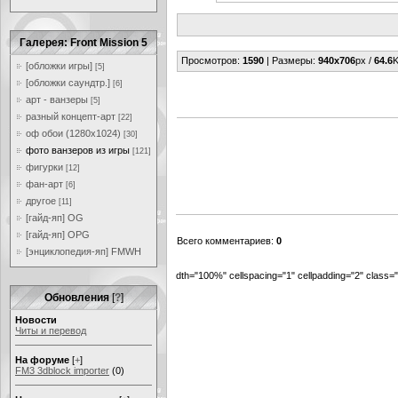
Галерея: Front Mission 5
Просмотров
:
1590
|
Размеры
:
940x706
px /
64.6
K
[обложки игры]
[5]
[обложки саундтр.]
[6]
арт - ванзеры
[5]
разный концепт-арт
[22]
оф обои (1280x1024)
[30]
фото ванзеров из игры
[121]
фигурки
[12]
фан-арт
[6]
другое
[11]
[гайд-яп] OG
[гайд-яп] OPG
Всего комментариев
:
0
[энциклопедия-яп] FMWH
dth="100%" cellspacing="1" cellpadding="2" class
Обновления
[
?
]
Новости
Читы и перевод
На форуме
[
+
]
FM3 3dblock importer
(0)