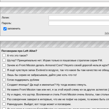
Логин:
Пароль:
запомнить
Заб
Поговорим про Left Alive?
А что это такое?
Шутер? Принципиально нет. Играю только в пошаговые стратегии серии FM.
Зачем из Front Mission делать Armored Core? Неужто своей дорогой нельзя идт
Я ещё чувствую запах Evolved в воздухе, так что какое бы там качество не обе
Лишь бы серию не забрасывали, дайте уже хоть что-то!
Готов поддержать рублем
Создают японцы? Да ещё и именитые? Ну тогда можно глянуть.
Не важно Front Mission там или нет, я за этой игрой слежу из-за других аспектов
Ну и ладно, что шутер. Вселенная и стиль Front Mission очень богаты, там стольк
Раз скворечник заверил в интервью, что им не пофиг на серию, то можно быть с
Равнодушен. Выйдет, вот тогда может и поговорим.
Да они даже в названии Front Mission не упомянули, жанр сменили, это предате