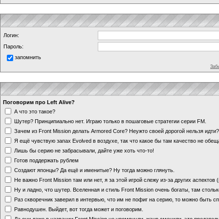
Логин:
Пароль:
запомнить
Заб
Поговорим про Left Alive?
А что это такое?
Шутер? Принципиально нет. Играю только в пошаговые стратегии серии FM.
Зачем из Front Mission делать Armored Core? Неужто своей дорогой нельзя идт
Я ещё чувствую запах Evolved в воздухе, так что какое бы там качество не обе
Лишь бы серию не забрасывали, дайте уже хоть что-то!
Готов поддержать рублем
Создают японцы? Да ещё и именитые? Ну тогда можно глянуть.
Не важно Front Mission там или нет, я за этой игрой слежу из-за других аспектов
Ну и ладно, что шутер. Вселенная и стиль Front Mission очень богаты, там стольк
Раз скворечник заверил в интервью, что им не пофиг на серию, то можно быть с
Равнодушен. Выйдет, вот тогда может и поговорим.
Да они даже в названии Front Mission не упомянули, жанр сменили, это предате