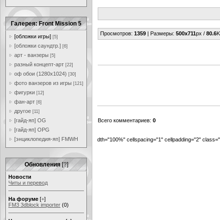
Галерея: Front Mission 5
Просмотров
:
1359
|
Размеры
:
500x711
px /
80.6
K
[обложки игры]
[5]
[обложки саундтр.]
[6]
арт - ванзеры
[5]
разный концепт-арт
[22]
оф обои (1280x1024)
[30]
фото ванзеров из игры
[121]
фигурки
[12]
фан-арт
[6]
другое
[11]
[гайд-яп] OG
Всего комментариев
:
0
[гайд-яп] OPG
[энциклопедия-яп] FMWH
dth="100%" cellspacing="1" cellpadding="2" class
Обновления
[
?
]
Новости
Читы и перевод
На форуме
[
+
]
FM3 3dblock importer
(0)