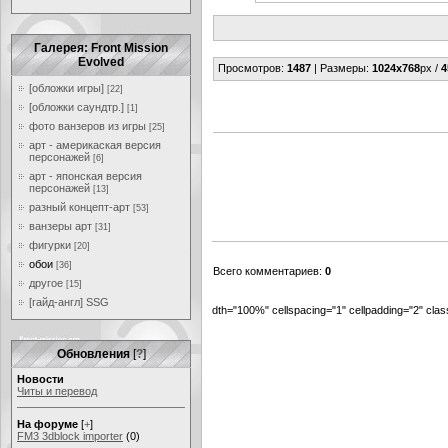
Галерея: Front Mission
Evolved
Просмотров
:
1487
|
Размеры
:
1024x768
px /
4
[обложки игры]
[22]
[обложки саундтр.]
[1]
фото ванзеров из игры
[25]
арт - америкаская версия
персонажей
[6]
арт - японская версия
персонажей
[13]
разный концепт-арт
[53]
ванзеры арт
[31]
фигурки
[20]
обои
[36]
Всего комментариев
:
0
другое
[15]
[гайд-англ] SSG
dth="100%" cellspacing="1" cellpadding="2" cl
Обновления
[
?
]
Новости
Читы и перевод
На форуме
[
+
]
FM3 3dblock importer
(0)