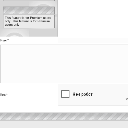
This feature is for Premium users
only!
This feature is for Premium
users only!
Имя *:
Код *: