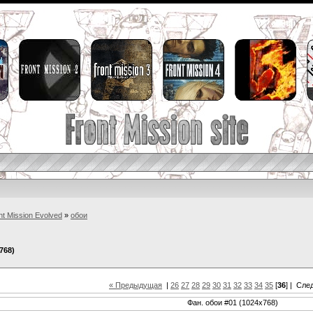
nt Mission Evolved
»
обои
768)
« Предыдущая
|
26
27
28
29
30
31
32
33
34
35
[
36
] |
Сле