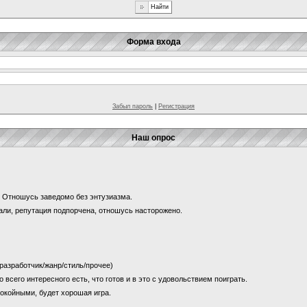
Форма входа
Забыл пароль
|
Регистрация
Наш опрос
и? Отношусь заведомо без энтузиазма.
щали, репутация подпорчена, отношусь насторожено.
 (разработчик/жанр/стиль/прочее)
о всего интересного есть, что готов и в это с удовольствием поиграть.
покойными, будет хорошая игра.