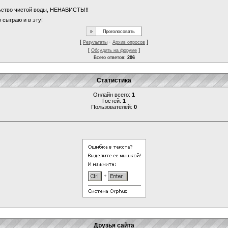
льство чистой воды, НЕНАВИСТЬ!!!
 сыграю и в эту!
[
·
]
Результаты
Архив опросов
[
]
Обсудить на форуме
Всего ответов:
206
Статистика
Онлайн всего:
1
Гостей:
1
Пользователей:
0
Друзья сайта