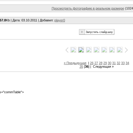
Просмотреть фотографию в реальном размере
(1024
57.8
Kb |
Дата
: 03.10.2011 |
Добавил
:
player0
« Предыдущая
|
26
27
28
29
30
31
32
33
34
35
[
36
] |
Следующая »
ass="commTable">