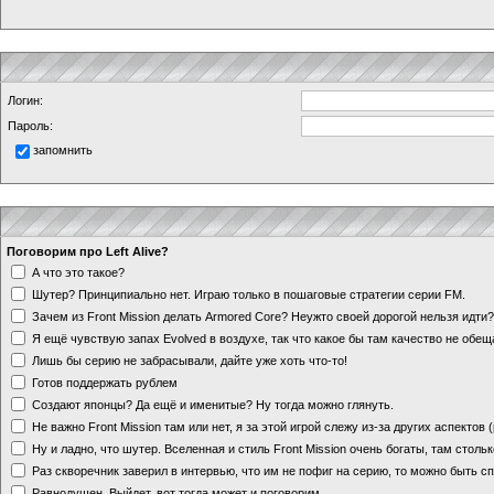
Логин:
Пароль:
запомнить
Поговорим про Left Alive?
А что это такое?
Шутер? Принципиально нет. Играю только в пошаговые стратегии серии FM.
Зачем из Front Mission делать Armored Core? Неужто своей дорогой нельзя идт
Я ещё чувствую запах Evolved в воздухе, так что какое бы там качество не обе
Лишь бы серию не забрасывали, дайте уже хоть что-то!
Готов поддержать рублем
Создают японцы? Да ещё и именитые? Ну тогда можно глянуть.
Не важно Front Mission там или нет, я за этой игрой слежу из-за других аспектов
Ну и ладно, что шутер. Вселенная и стиль Front Mission очень богаты, там стольк
Раз скворечник заверил в интервью, что им не пофиг на серию, то можно быть с
Равнодушен. Выйдет, вот тогда может и поговорим.