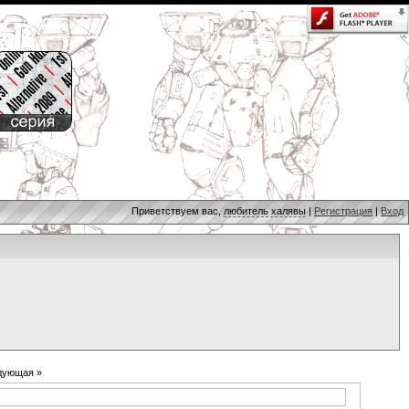
Приветствуем вас,
любитель халявы
|
Регистрация
|
Вход
дующая »