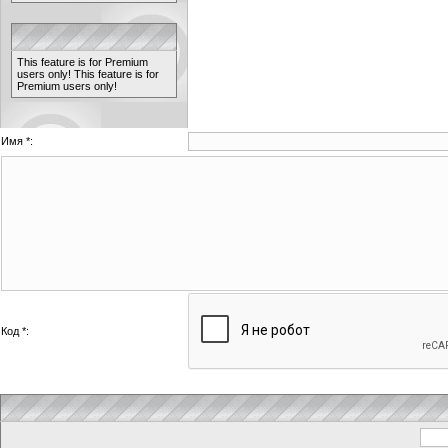
This feature is for Premium
users only!
This feature is for
Premium users only!
Имя *:
Код *: