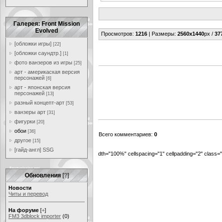
Галерея: Front Mission
Evolved
Просмотров
:
1216
|
Размеры
:
2560x1440
px /
37
[обложки игры]
[22]
[обложки саундтр.]
[1]
фото ванзеров из игры
[25]
арт - америкаская версия
персонажей
[6]
арт - японская версия
персонажей
[13]
разный концепт-арт
[53]
ванзеры арт
[31]
фигурки
[20]
обои
[36]
Всего комментариев
:
0
другое
[15]
[гайд-англ] SSG
dth="100%" cellspacing="1" cellpadding="2" class
Обновления
[
?
]
Новости
Читы и перевод
На форуме
[
+
]
FM3 3dblock importer
(0)