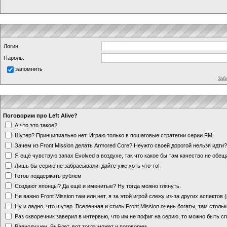
Логин:
Пароль:
запомнить
Заб
Поговорим про Left Alive?
А что это такое?
Шутер? Принципиально нет. Играю только в пошаговые стратегии серии FM.
Зачем из Front Mission делать Armored Core? Неужто своей дорогой нельзя идт
Я ещё чувствую запах Evolved в воздухе, так что какое бы там качество не обе
Лишь бы серию не забрасывали, дайте уже хоть что-то!
Готов поддержать рублем
Создают японцы? Да ещё и именитые? Ну тогда можно глянуть.
Не важно Front Mission там или нет, я за этой игрой слежу из-за других аспектов
Ну и ладно, что шутер. Вселенная и стиль Front Mission очень богаты, там стольк
Раз скворечник заверил в интервью, что им не пофиг на серию, то можно быть с
Равнодушен. Выйдет, вот тогда может и поговорим.