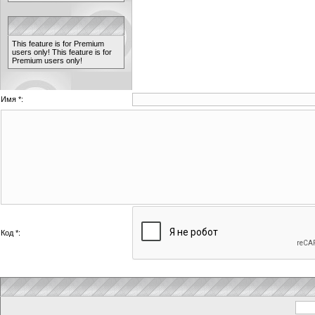
This feature is for Premium
users only!
This feature is for
Premium users only!
Имя *:
Код *: