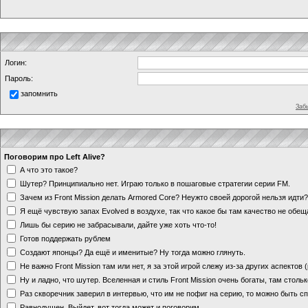
Логин:
Пароль:
запомнить
Заб
Поговорим про Left Alive?
А что это такое?
Шутер? Принципиально нет. Играю только в пошаговые стратегии серии FM.
Зачем из Front Mission делать Armored Core? Неужто своей дорогой нельзя идт
Я ещё чувствую запах Evolved в воздухе, так что какое бы там качество не обе
Лишь бы серию не забрасывали, дайте уже хоть что-то!
Готов поддержать рублем
Создают японцы? Да ещё и именитые? Ну тогда можно глянуть.
Не важно Front Mission там или нет, я за этой игрой слежу из-за других аспектов
Ну и ладно, что шутер. Вселенная и стиль Front Mission очень богаты, там стольк
Раз скворечник заверил в интервью, что им не пофиг на серию, то можно быть с
Равнодушен. Выйдет, вот тогда может и поговорим.