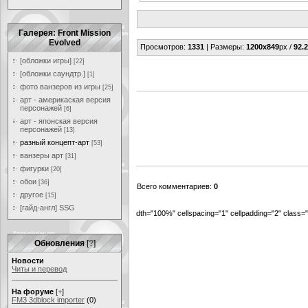
Галерея: Front Mission
Evolved
Просмотров
:
1331
|
Размеры
:
1200x849
px /
92.2
[обложки игры]
[22]
[обложки саундтр.]
[1]
фото ванзеров из игры
[25]
арт - америкаская версия
персонажей
[6]
арт - японская версия
персонажей
[13]
разный концепт-арт
[53]
ванзеры арт
[31]
фигурки
[20]
обои
[36]
Всего комментариев
:
0
другое
[15]
[гайд-англ] SSG
dth="100%" cellspacing="1" cellpadding="2" class
Обновления
[
?
]
Новости
Читы и перевод
На форуме
[
+
]
FM3 3dblock importer
(0)