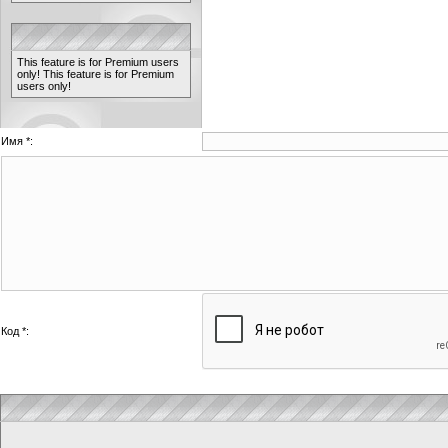
This feature is for Premium users
only!
This feature is for Premium
users only!
Имя *:
Код *: