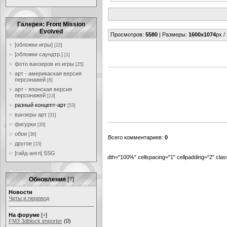
Галерея: Front Mission
Evolved
Просмотров
:
5580
|
Размеры
:
1600x1074
px /
[обложки игры]
[22]
[обложки саундтр.]
[1]
фото ванзеров из игры
[25]
арт - америкаская версия
персонажей
[6]
арт - японская версия
персонажей
[13]
разный концепт-арт
[53]
ванзеры арт
[31]
фигурки
[20]
обои
[36]
Всего комментариев
:
0
другое
[15]
[гайд-англ] SSG
dth="100%" cellspacing="1" cellpadding="2" cl
Обновления
[
?
]
Новости
Читы и перевод
На форуме
[
+
]
FM3 3dblock importer
(0)