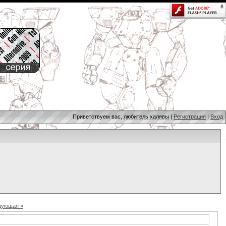
Приветствуем вас,
любитель халявы
|
Регистрация
|
Вход
дующая »