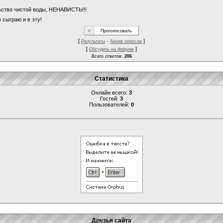
льство чистой воды, НЕНАВИСТЬ!!!
 сыграю и в эту!
[
·
]
Результаты
Архив опросов
[
]
Обсудить на форуме
Всего ответов:
206
Статистика
Онлайн всего:
3
Гостей:
3
Пользователей:
0
Друзья сайта