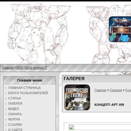
Главная
|
RSS
|
Есть вопрос
?
ГАЛЕРЕЯ
Главное меню
ГЛАВНАЯ СТРАНИЦА
Главная
»
Галерея
»
Fro
БЛОГИ ПОЛЬЗОВАТЕЛЕЙ
СТАТЬИ
ГАЛЕРЕЯ
КОНЦЕПТ-АРТ #09
ВИДЕО
СКАЧАТЬ
ФОРУМ
ССЫЛКИ
О САЙТЕ