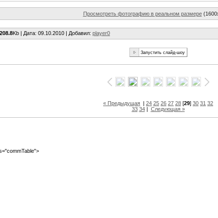
Просмотреть фотографию в реальном размере
(1600
208.8
Kb |
Дата
: 09.10.2010 |
Добавил
:
player0
« Предыдущая
|
24
25
26
27
28
[
29
]
30
31
32
33
34
|
Следующая »
ass="commTable">