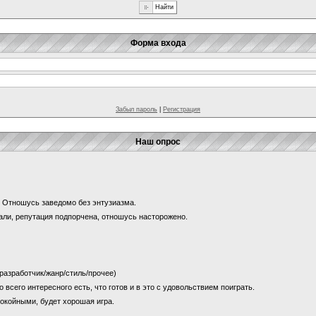
Форма входа
Забыл пароль
|
Регистрация
Наш опрос
и? Отношусь заведомо без энтузиазма.
щали, репутация подпорчена, отношусь насторожено.
 (разработчик/жанр/стиль/прочее)
о всего интересного есть, что готов и в это с удовольствием поиграть.
покойными, будет хорошая игра.