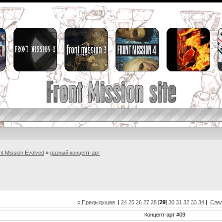
nt Mission Evolved
»
разный концепт-арт
« Предыдущая
|
24
25
26
27
28
[
29
]
30
31
32
33
34
|
Сле