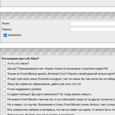
Логин:
Пароль:
запомнить
Поговорим про Left Alive?
А что это такое?
Шутер? Принципиально нет. Играю только в пошаговые стратегии серии FM.
Зачем из Front Mission делать Armored Core? Неужто своей дорогой нельзя идт
Я ещё чувствую запах Evolved в воздухе, так что какое бы там качество не обе
Лишь бы серию не забрасывали, дайте уже хоть что-то!
Готов поддержать рублем
Создают японцы? Да ещё и именитые? Ну тогда можно глянуть.
Не важно Front Mission там или нет, я за этой игрой слежу из-за других аспектов
Ну и ладно, что шутер. Вселенная и стиль Front Mission очень богаты, там стольк
Раз скворечник заверил в интервью, что им не пофиг на серию, то можно быть с
Равнодушен. Выйдет, вот тогда может и поговорим.