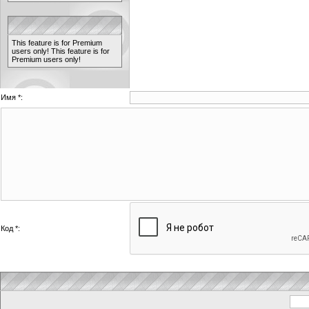
This feature is for Premium
users only!
This feature is for
Premium users only!
Имя *:
Код *: