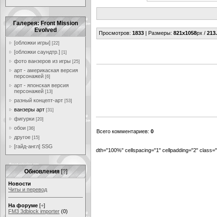
Галерея: Front Mission
Evolved
Просмотров
:
1833
|
Размеры
:
821x1058
px /
213
[обложки игры]
[22]
[обложки саундтр.]
[1]
фото ванзеров из игры
[25]
арт - америкаская версия
персонажей
[6]
арт - японская версия
персонажей
[13]
разный концепт-арт
[53]
ванзеры арт
[31]
фигурки
[20]
обои
[36]
Всего комментариев
:
0
другое
[15]
[гайд-англ] SSG
dth="100%" cellspacing="1" cellpadding="2" class
Обновления
[
?
]
Новости
Читы и перевод
На форуме
[
+
]
FM3 3dblock importer
(0)