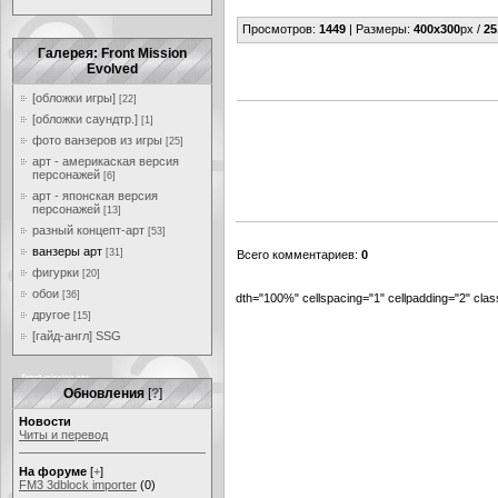
Просмотров
:
1449
|
Размеры
:
400x300
px /
25
Галерея: Front Mission
Evolved
[обложки игры]
[22]
[обложки саундтр.]
[1]
фото ванзеров из игры
[25]
арт - америкаская версия
персонажей
[6]
арт - японская версия
персонажей
[13]
разный концепт-арт
[53]
ванзеры арт
[31]
Всего комментариев
:
0
фигурки
[20]
обои
[36]
dth="100%" cellspacing="1" cellpadding="2" cl
другое
[15]
[гайд-англ] SSG
Обновления
[
?
]
Новости
Читы и перевод
На форуме
[
+
]
FM3 3dblock importer
(0)