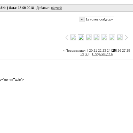
.6
Kb |
Дата
: 13.09.2010 |
Добавил
:
player0
« Предыдущая
|
20
21
22
23
24
[
25
]
26
27
28
29
30
|
Следующая »
ass="commTable">