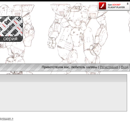
Приветствуем вас,
любитель халявы
|
Регистрация
|
Вход
дующая »