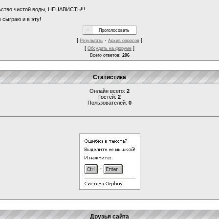
льство чистой воды, НЕНАВИСТЬ!!!
 сыграю и в эту!
[
·
]
Результаты
Архив опросов
[
]
Обсудить на форуме
Всего ответов:
206
Статистика
Онлайн всего:
2
Гостей:
2
Пользователей:
0
Друзья сайта