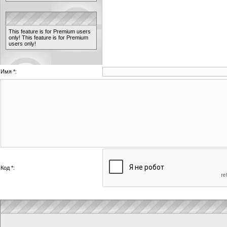
This feature is for Premium users
only!
This feature is for Premium
users only!
Имя *:
Код *: