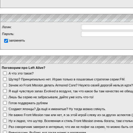
Логин:
Пароль:
запомнить
Поговорим про Left Alive?
А что это такое?
Шутер? Принципиально нет. Играю только в пошаговые стратегии серии FM.
Зачем из Front Mission делать Armored Core? Неужто своей дорогой нельзя идт
Я ещё чувствую запах Evolved в воздухе, так что какое бы там качество не обе
Лишь бы серию не забрасывали, дайте уже хоть что-то!
Готов поддержать рублем
Создают японцы? Да ещё и именитые? Ну тогда можно глянуть.
Не важно Front Mission там или нет, я за этой игрой слежу из-за других аспектов
Ну и ладно, что шутер. Вселенная и стиль Front Mission очень богаты, там стольк
Раз скворечник заверил в интервью, что им не пофиг на серию, то можно быть с
Равнодушен. Выйдет, вот тогда может и поговорим.