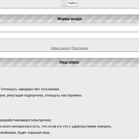
Форма входа
Забыл пароль
|
Регистрация
Наш опрос
и? Отношусь заведомо без энтузиазма.
щали, репутация подпорчена, отношусь насторожено.
 (разработчик/жанр/стиль/прочее)
о всего интересного есть, что готов и в это с удовольствием поиграть.
покойными, будет хорошая игра.