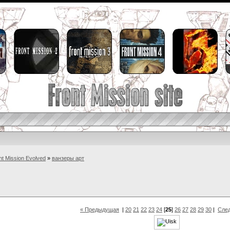
nt Mission Evolved
»
ванзеры арт
« Предыдущая
|
20
21
22
23
24
[
25
]
26
27
28
29
30
|
Сле