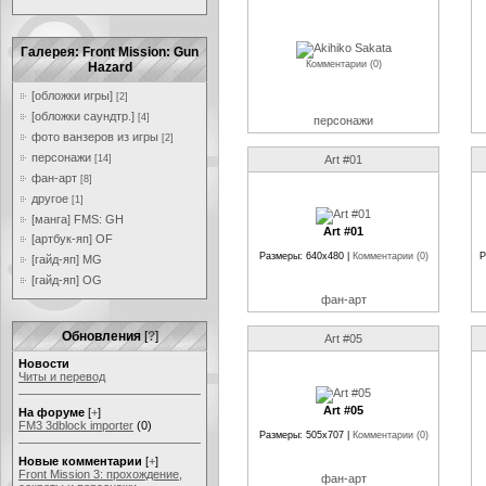
Галерея: Front Mission: Gun
Комментарии (0)
Hazard
[обложки игры]
[2]
[обложки саундтр.]
[4]
персонажи
фото ванзеров из игры
[2]
персонажи
[14]
Art #01
фан-арт
[8]
другое
[1]
[манга] FMS: GH
Art #01
[артбук-яп] OF
Размеры: 640x480 |
Комментарии (0)
Р
[гайд-яп] MG
[гайд-яп] OG
фан-арт
Обновления
[
?
]
Art #05
Новости
Читы и перевод
Art #05
На форуме
[
+
]
FM3 3dblock importer
(0)
Размеры: 505x707 |
Комментарии (0)
Новые комментарии
[
+
]
Front Mission 3: прохождение,
фан-арт