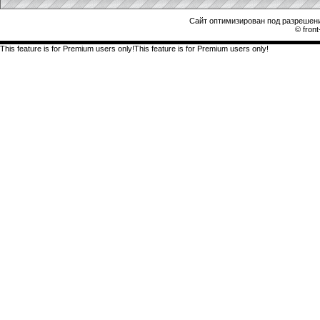
Сайт оптимизирован под разрешени
© front
This feature is for Premium users only!This feature is for Premium users only!