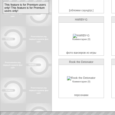
This feature is for Premium users
only!
This feature is for Premium
[обложки саундтр.]
users only!
HARBY-G
Комментарии (0)
фото ванзеров из игры
Rook the Detonator
Комментарии (0)
персонажи