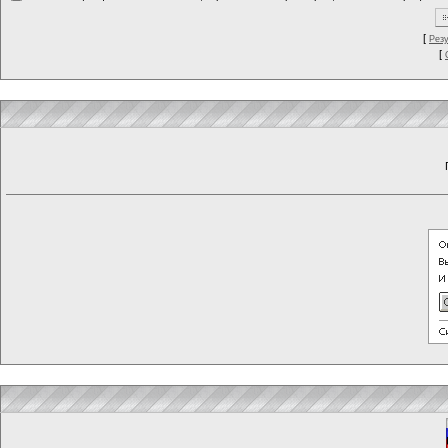
[
Рез
[