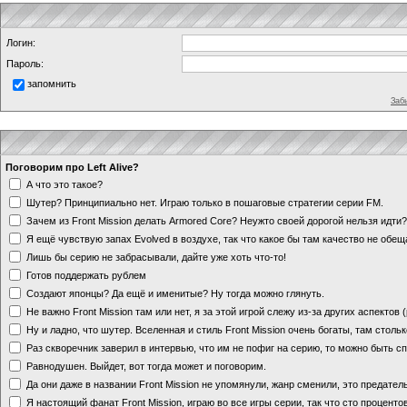
Логин:
Пароль:
запомнить
Заб
Поговорим про Left Alive?
А что это такое?
Шутер? Принципиально нет. Играю только в пошаговые стратегии серии FM.
Зачем из Front Mission делать Armored Core? Неужто своей дорогой нельзя идт
Я ещё чувствую запах Evolved в воздухе, так что какое бы там качество не обе
Лишь бы серию не забрасывали, дайте уже хоть что-то!
Готов поддержать рублем
Создают японцы? Да ещё и именитые? Ну тогда можно глянуть.
Не важно Front Mission там или нет, я за этой игрой слежу из-за других аспектов
Ну и ладно, что шутер. Вселенная и стиль Front Mission очень богаты, там стольк
Раз скворечник заверил в интервью, что им не пофиг на серию, то можно быть с
Равнодушен. Выйдет, вот тогда может и поговорим.
Да они даже в названии Front Mission не упомянули, жанр сменили, это предате
Я настоящий фанат Front Mission, играю во все игры серии, так что сто процентов