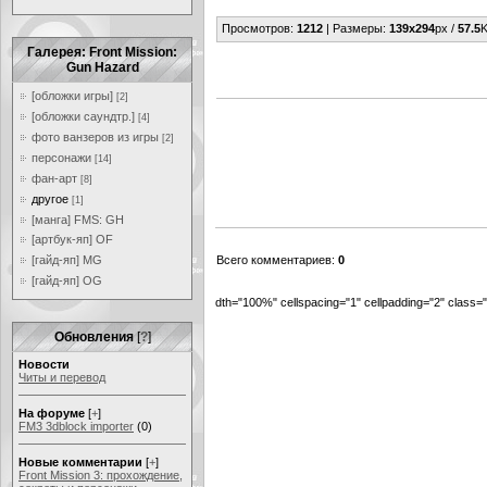
Просмотров
:
1212
|
Размеры
:
139x294
px /
57.5
K
Галерея: Front Mission:
Gun Hazard
[обложки игры]
[2]
[обложки саундтр.]
[4]
фото ванзеров из игры
[2]
персонажи
[14]
фан-арт
[8]
другое
[1]
[манга] FMS: GH
[артбук-яп] OF
[гайд-яп] MG
Всего комментариев
:
0
[гайд-яп] OG
dth="100%" cellspacing="1" cellpadding="2" class
Обновления
[
?
]
Новости
Читы и перевод
На форуме
[
+
]
FM3 3dblock importer
(0)
Новые комментарии
[
+
]
Front Mission 3: прохождение,