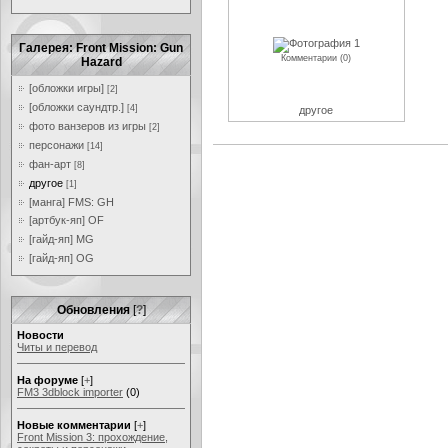
Галерея: Front Mission: Gun
Комментарии (0)
Hazard
[обложки игры]
[2]
[обложки саундтр.]
[4]
другое
фото ванзеров из игры
[2]
персонажи
[14]
фан-арт
[8]
другое
[1]
[манга] FMS: GH
[артбук-яп] OF
[гайд-яп] MG
[гайд-яп] OG
Обновления
[
?
]
Новости
Читы и перевод
На форуме
[
+
]
FM3 3dblock importer
(0)
Новые комментарии
[
+
]
Front Mission 3: прохождение,