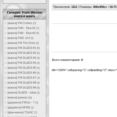
Просмотров
:
1112
|
Размеры
:
400x300
px /
19.7
K
Галерея: Front Mission
книги и манга
[манга] FM Comics
[5]
[манга] FM4 - Elsa #1
[7]
[манга] FM4 - Elsa #2
[5]
[манга] FMS: GH
[5]
[манга] FM The Drive
[5]
[манга] FM DL&DS #1
[8]
[манга] FM DL&DS #2
[6]
[манга] FM DL&DS #3
[4]
Всего комментариев
:
0
[манга] FM DL&DS #4
[4]
[манга] FM DL&DS #5
[4]
dth="100%" cellspacing="1" cellpadding="2" class
[манга] FM DL&DS #6
[4]
[манга] FM DL&DS #7
[3]
[манга] FM DL&DS #8
[4]
[манга] FM DL&DS #9
[6]
[манга] DL&DS - обои
[2]
[манга] разное
[20]
[додзинси] FM1st - ?
[3]
[додзинси] NFM2
[1]
[фан-манга] TSoSC
[7]