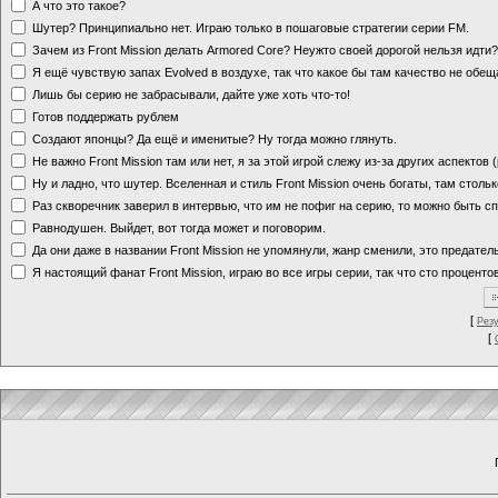
А что это такое?
Шутер? Принципиально нет. Играю только в пошаговые стратегии серии FM.
Зачем из Front Mission делать Armored Core? Неужто своей дорогой нельзя идт
Я ещё чувствую запах Evolved в воздухе, так что какое бы там качество не обе
Лишь бы серию не забрасывали, дайте уже хоть что-то!
Готов поддержать рублем
Создают японцы? Да ещё и именитые? Ну тогда можно глянуть.
Не важно Front Mission там или нет, я за этой игрой слежу из-за других аспектов
Ну и ладно, что шутер. Вселенная и стиль Front Mission очень богаты, там стольк
Раз скворечник заверил в интервью, что им не пофиг на серию, то можно быть с
Равнодушен. Выйдет, вот тогда может и поговорим.
Да они даже в названии Front Mission не упомянули, жанр сменили, это предате
Я настоящий фанат Front Mission, играю во все игры серии, так что сто процентов
[
Рез
[