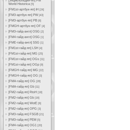
[энциклопедия-яп] FM
World Historica
[5]
[FM1st-артбук-яп] iH
[24]
[FM3-артбук-яп] PW
[43]
[FM3-артбук-яп] PB
[6]
[FMGH-артбук-яп] OF
[4]
[FM3-гайд-англ] OSG
[2]
[FM4-гайд-англ] OSG
[1]
[FME-гайд-англ] SSG
[1]
[FM1st-гайд-яп] LSH
[4]
[FM1st-гайд-яп] MG
[25]
[FM1st-гайд-яп] OGs
[11]
[FM1st-гайд-яп] OGp
[9]
[FMGH-гайд-яп] MG
[22]
[FMGH-гайд-яп] OG
[3]
[FMA-гайд-яп] OG
[28]
[FMA-гайд-яп] Gb
[11]
[FM2-гайд-яп] RtoH
[18]
[FM2-гайд-яп] Gb
[16]
[FM2-гайд-яп] WotE
[6]
[FM2-гайд-яп] OPG
[3]
[FM3-гайд-яп] FSGB
[21]
[FM3-гайд-яп] PEM
[5]
[FM4-гайд-яп] OG1
[20]