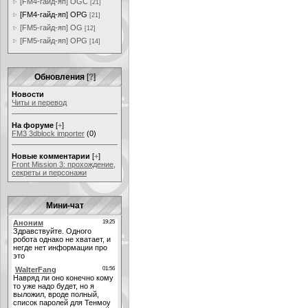
[FM4-гайд-яп] OGC
[21]
[FM4-гайд-яп] OPG
[21]
[FM5-гайд-яп] OG
[12]
[FM5-гайд-яп] OPG
[14]
Обновления
[
?
]
Новости
Читы и перевод
На форуме
[
+
]
FM3 3dblock importer
(0)
Новые комментарии
[
+
]
Front Mission 3: прохождение,
секреты и персонажи
Мини-чат