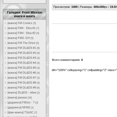
Просмотров
:
1069
|
Размеры
:
400x300
px /
19.5
K
Галерея: Front Mission
книги и манга
[манга] FM Comics
[5]
[манга] FM4 - Elsa #1
[7]
[манга] FM4 - Elsa #2
[5]
[манга] FMS: GH
[5]
[манга] FM The Drive
[5]
[манга] FM DL&DS #1
[8]
[манга] FM DL&DS #2
[6]
[манга] FM DL&DS #3
[4]
Всего комментариев
:
0
[манга] FM DL&DS #4
[4]
[манга] FM DL&DS #5
[4]
dth="100%" cellspacing="1" cellpadding="2" class
[манга] FM DL&DS #6
[4]
[манга] FM DL&DS #7
[3]
[манга] FM DL&DS #8
[4]
[манга] FM DL&DS #9
[6]
[манга] DL&DS - обои
[2]
[манга] разное
[20]
[додзинси] FM1st - ?
[3]
[додзинси] NFM2
[1]
[фан-манга] TSoSC
[7]