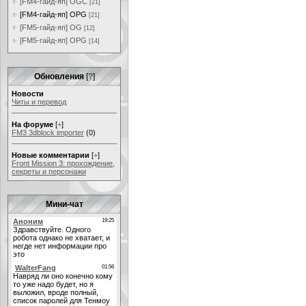
[FM4-гайд-яп] OGC
[21]
[FM4-гайд-яп] OPG
[21]
[FM5-гайд-яп] OG
[12]
[FM5-гайд-яп] OPG
[14]
Обновления
[
?
]
Новости
Читы и перевод
На форуме
[
+
]
FM3 3dblock importer
(0)
Новые комментарии
[
+
]
Front Mission 3: прохождение,
секреты и персонажи
Мини-чат