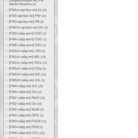
[энциклопедия-яп] FM
World Historica
[5]
[FM1st-артбук-яп] iH
[24]
[FM3-артбук-яп] PW
[43]
[FM3-артбук-яп] PB
[6]
[FMGH-артбук-яп] OF
[4]
[FM3-гайд-англ] OSG
[2]
[FM4-гайд-англ] OSG
[1]
[FME-гайд-англ] SSG
[1]
[FM1st-гайд-яп] LSH
[4]
[FM1st-гайд-яп] MG
[25]
[FM1st-гайд-яп] OGs
[11]
[FM1st-гайд-яп] OGp
[9]
[FMGH-гайд-яп] MG
[22]
[FMGH-гайд-яп] OG
[3]
[FMA-гайд-яп] OG
[28]
[FMA-гайд-яп] Gb
[11]
[FM2-гайд-яп] RtoH
[18]
[FM2-гайд-яп] Gb
[16]
[FM2-гайд-яп] WotE
[6]
[FM2-гайд-яп] OPG
[3]
[FM3-гайд-яп] FSGB
[21]
[FM3-гайд-яп] PEM
[5]
[FM4-гайд-яп] OG1
[20]