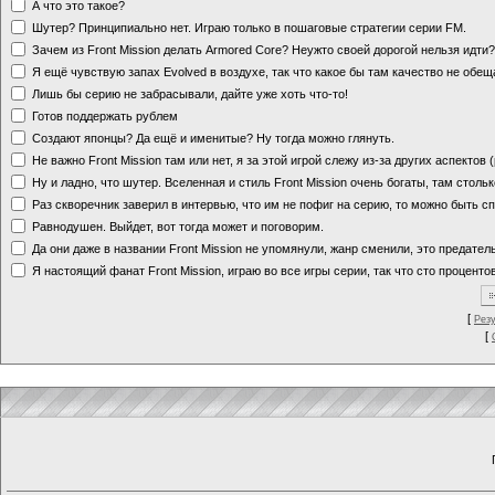
А что это такое?
Шутер? Принципиально нет. Играю только в пошаговые стратегии серии FM.
Зачем из Front Mission делать Armored Core? Неужто своей дорогой нельзя идт
Я ещё чувствую запах Evolved в воздухе, так что какое бы там качество не обе
Лишь бы серию не забрасывали, дайте уже хоть что-то!
Готов поддержать рублем
Создают японцы? Да ещё и именитые? Ну тогда можно глянуть.
Не важно Front Mission там или нет, я за этой игрой слежу из-за других аспектов
Ну и ладно, что шутер. Вселенная и стиль Front Mission очень богаты, там стольк
Раз скворечник заверил в интервью, что им не пофиг на серию, то можно быть с
Равнодушен. Выйдет, вот тогда может и поговорим.
Да они даже в названии Front Mission не упомянули, жанр сменили, это предате
Я настоящий фанат Front Mission, играю во все игры серии, так что сто процентов
[
Рез
[