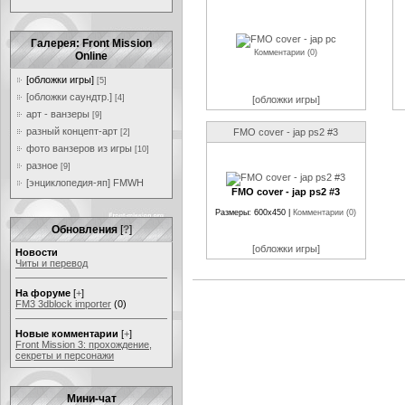
Галерея: Front Mission
Комментарии (0)
Online
[обложки игры]
[5]
[обложки саундтр.]
[4]
[обложки игры]
арт - ванзеры
[9]
разный концепт-арт
FMO cover - jap ps2 #3
[2]
фото ванзеров из игры
[10]
разное
[9]
[энциклопедия-яп] FMWH
FMO cover - jap ps2 #3
Размеры: 600x450 |
Комментарии (0)
Обновления
[
?
]
[обложки игры]
Новости
Читы и перевод
На форуме
[
+
]
FM3 3dblock importer
(0)
Новые комментарии
[
+
]
Front Mission 3: прохождение,
секреты и персонажи
Мини-чат