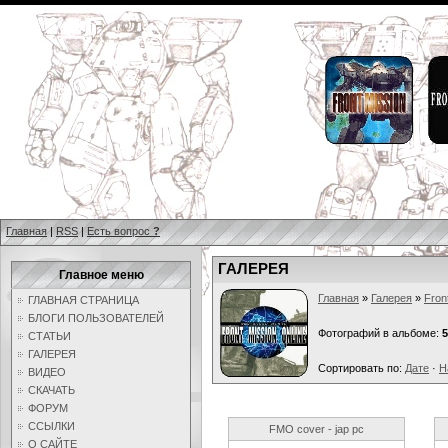
Главная
|
RSS
|
Есть вопрос
?
ГАЛЕРЕЯ
Главное меню
Главная
»
Галерея
»
Fron
ГЛАВНАЯ СТРАНИЦА
БЛОГИ ПОЛЬЗОВАТЕЛЕЙ
Фотографий в альбоме:
5
СТАТЬИ
ГАЛЕРЕЯ
Сортировать по:
Дате
·
Н
ВИДЕО
СКАЧАТЬ
ФОРУМ
ССЫЛКИ
FMO cover - jap pc
О САЙТЕ