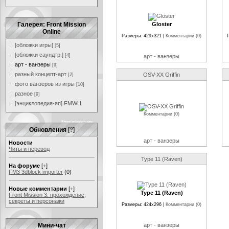
Галерея: Front Mission
Gloster
Online
Размеры: 429x321 |
Комментарии (0)
[обложки игры]
[5]
[обложки саундтр.]
[4]
арт - ванзеры
арт - ванзеры
[9]
разный концепт-арт
OSV-XX Griffin
[2]
фото ванзеров из игры
[10]
разное
[9]
[энциклопедия-яп] FMWH
Комментарии (0)
Обновления
[
?
]
арт - ванзеры
Новости
Читы и перевод
Type 11 (Raven)
На форуме
[
+
]
FM3 3dblock importer
(0)
Новые комментарии
[
+
]
Type 11 (Raven)
Front Mission 3: прохождение,
секреты и персонажи
Размеры: 424x296 |
Комментарии (0)
Мини-чат
арт - ванзеры