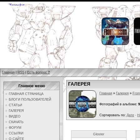
Главная
|
RSS
|
Есть вопрос
?
ГАЛЕРЕЯ
Главное меню
Главная
»
Галерея
»
Fron
ГЛАВНАЯ СТРАНИЦА
БЛОГИ ПОЛЬЗОВАТЕЛЕЙ
Фотографий в альбоме:
9
СТАТЬИ
ГАЛЕРЕЯ
Сортировать по:
Дате
·
Н
ВИДЕО
СКАЧАТЬ
ФОРУМ
ССЫЛКИ
Gloster
О САЙТЕ