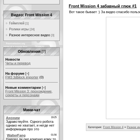
Front Mission 4 забавный глюк #1
Вот такое бывает :) За видео спасибо польз
Видео: Front Mission 4
Геймплей
[1]
Ролики игры
[24]
Разное интересное видео
[3]
Обновления
[
?
]
Новости
Читы и перевод
На форуме
[
+
]
FM3 3dblock importer
(0)
Новые комментарии
[
+
]
Front Mission 3: прохождение,
секреты и персонажи
Мини-чат
Категория:
Front Mission 4
»
Разное и