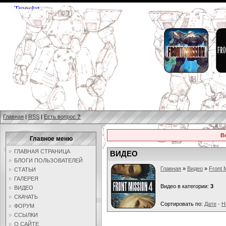
Главная
|
RSS
|
Есть вопрос
?
В
Главное меню
ГЛАВНАЯ СТРАНИЦА
ВИДЕО
БЛОГИ ПОЛЬЗОВАТЕЛЕЙ
Главная
»
Видео
»
Front 
СТАТЬИ
ГАЛЕРЕЯ
Видео в категории:
3
ВИДЕО
СКАЧАТЬ
Сортировать по:
Дате
·
Н
ФОРУМ
ССЫЛКИ
О САЙТЕ