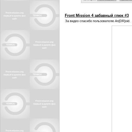
Front Mission 4 забавный глюк #3
За видео спасибо пользователю An[DR]oid.