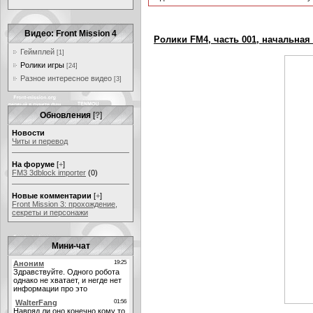
Видео: Front Mission 4
Ролики FM4, часть 001, начальная 
Геймплей
[1]
Ролики игры
[24]
Разное интересное видео
[3]
Обновления
[
?
]
Новости
Читы и перевод
На форуме
[
+
]
FM3 3dblock importer
(0)
Новые комментарии
[
+
]
Front Mission 3: прохождение,
секреты и персонажи
Мини-чат