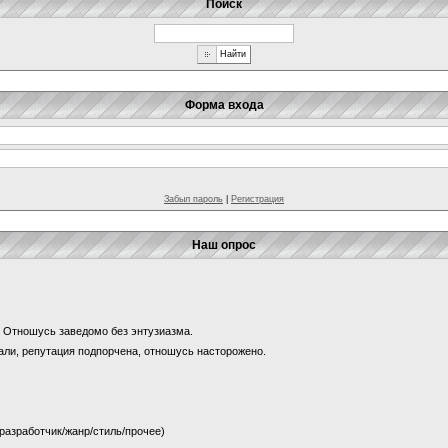
Поиск
Форма входа
Забыл пароль
|
Регистрация
Наш опрос
и? Отношусь заведомо без энтузиазма.
щали, репутация подпорчена, отношусь насторожено.
 (разработчик/жанр/стиль/прочее)