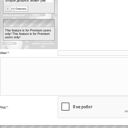
This feature is for Premium users
only!
This feature is for Premium
users only!
Имя *:
Код *: