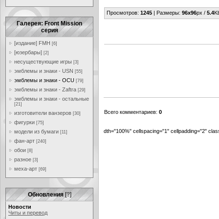
Просмотров
:
1245
|
Размеры
:
96x96
px /
5.4
K
Галерея: Front Mission
серия
[издание] FMH
[6]
[юзербары]
[2]
несуществующие игры
[3]
эмблемы и знаки - USN
[55]
эмблемы и знаки - OCU
[79]
эмблемы и знаки - Zaftra
[29]
эмблемы и знаки - остальные
[21]
Всего комментариев
:
0
изготовители ванзеров
[30]
фигурки
[75]
dth="100%" cellspacing="1" cellpadding="2" cl
модели из бумаги
[11]
фан-арт
[240]
обои
[8]
разное
[3]
меха-арт
[69]
Обновления
[
?
]
Новости
Читы и перевод