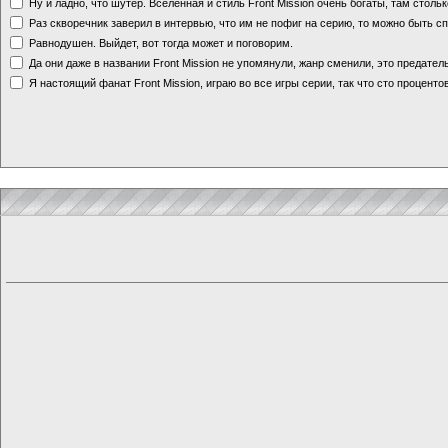
Ну и ладно, что шутер. Вселенная и стиль Front Mission очень богаты, там стольк
Раз скворечник заверил в интервью, что им не пофиг на серию, то можно быть с
Равнодушен. Выйдет, вот тогда может и поговорим.
Да они даже в названии Front Mission не упомянули, жанр сменили, это предате
Я настоящий фанат Front Mission, играю во все игры серии, так что сто процентов