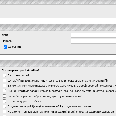
Логин:
Пароль:
запомнить
Поговорим про Left Alive?
А что это такое?
Шутер? Принципиально нет. Играю только в пошаговые стратегии серии FM.
Зачем из Front Mission делать Armored Core? Неужто своей дорогой нельзя идт
Я ещё чувствую запах Evolved в воздухе, так что какое бы там качество не обе
Лишь бы серию не забрасывали, дайте уже хоть что-то!
Готов поддержать рублем
Создают японцы? Да ещё и именитые? Ну тогда можно глянуть.
Не важно Front Mission там или нет, я за этой игрой слежу из-за других аспектов