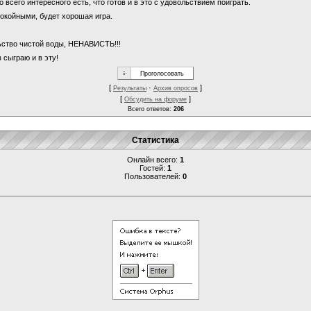
о всего интересного есть, что готов и в это с удовольствием поиграть.
покойными, будет хорошая игра.
льство чистой воды, НЕНАВИСТЬ!!!
 сыграю и в эту!
[
·
]
Результаты
Архив опросов
[
]
Обсудить на форуме
Всего ответов:
206
Статистика
Онлайн всего:
1
Гостей:
1
Пользователей:
0