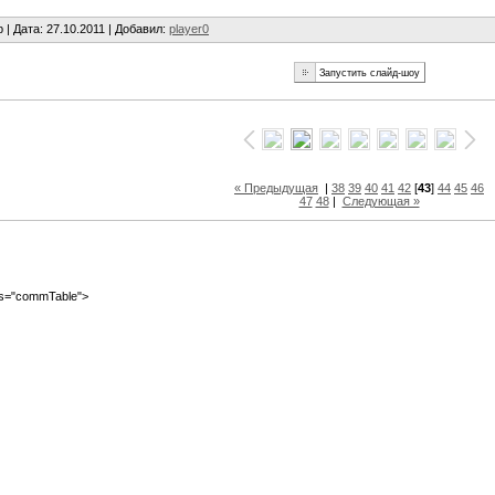
b |
Дата
: 27.10.2011 |
Добавил
:
player0
« Предыдущая
|
38
39
40
41
42
[
43
]
44
45
46
47
48
|
Следующая »
ass="commTable">