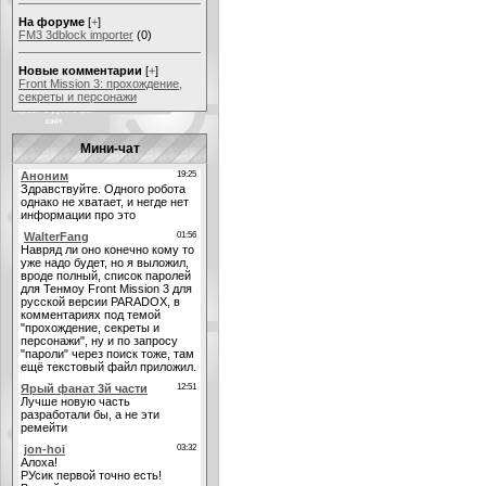
На форуме
[
+
]
FM3 3dblock importer
(0)
Новые комментарии
[
+
]
Front Mission 3: прохождение,
секреты и персонажи
Мини-чат