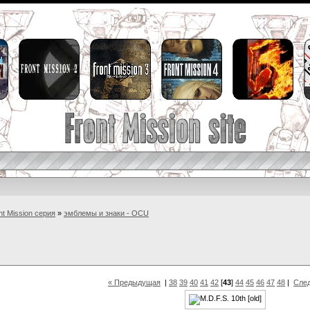
nt Mission серия
»
эмблемы и знаки - OCU
« Предыдущая
|
38
39
40
41
42
[
43
]
44
45
46
47
48
|
Сле