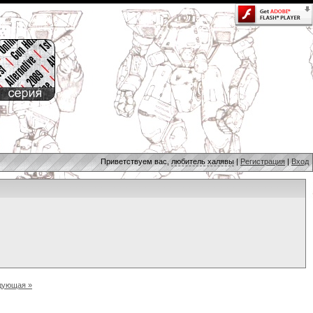
Приветствуем вас,
любитель халявы
|
Регистрация
|
Вход
дующая »