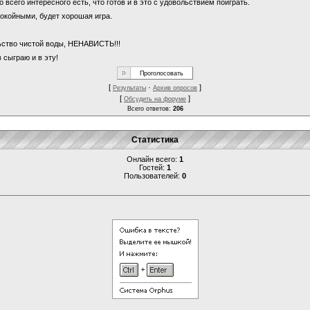
о всего интересного есть, что готов и в это с удовольствием поиграть.
покойными, будет хорошая игра.
льство чистой воды, НЕНАВИСТЬ!!!
 сыграю и в эту!
[
·
]
Результаты
Архив опросов
[
]
Обсудить на форуме
Всего ответов:
206
Статистика
Онлайн всего:
1
Гостей:
1
Пользователей:
0