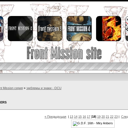
nt Mission серия
»
эмблемы и знаки - OCU
BERS
« Предыдущая
|
13
14
15
16
17
[
18
]
19
20
21
22
23
|
Сле