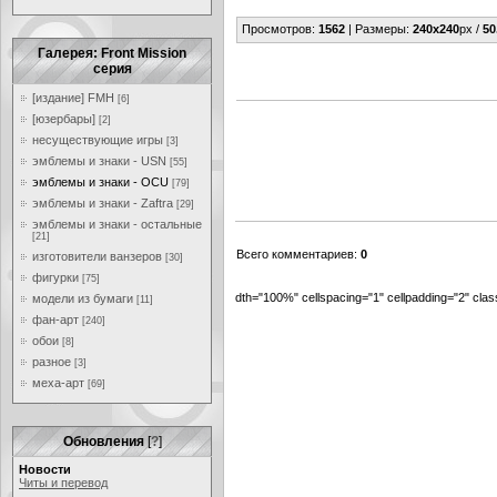
Просмотров
:
1562
|
Размеры
:
240x240
px /
50
Галерея: Front Mission
серия
[издание] FMH
[6]
[юзербары]
[2]
несуществующие игры
[3]
эмблемы и знаки - USN
[55]
эмблемы и знаки - OCU
[79]
эмблемы и знаки - Zaftra
[29]
эмблемы и знаки - остальные
[21]
Всего комментариев
:
0
изготовители ванзеров
[30]
фигурки
[75]
dth="100%" cellspacing="1" cellpadding="2" cl
модели из бумаги
[11]
фан-арт
[240]
обои
[8]
разное
[3]
меха-арт
[69]
Обновления
[
?
]
Новости
Читы и перевод