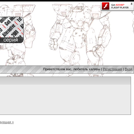
Приветствуем вас,
любитель халявы
|
Регистрация
|
Вход
дующая »