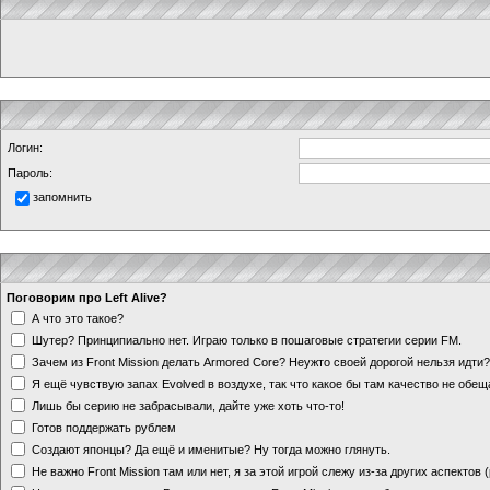
Логин:
Пароль:
запомнить
Поговорим про Left Alive?
А что это такое?
Шутер? Принципиально нет. Играю только в пошаговые стратегии серии FM.
Зачем из Front Mission делать Armored Core? Неужто своей дорогой нельзя идт
Я ещё чувствую запах Evolved в воздухе, так что какое бы там качество не обе
Лишь бы серию не забрасывали, дайте уже хоть что-то!
Готов поддержать рублем
Создают японцы? Да ещё и именитые? Ну тогда можно глянуть.
Не важно Front Mission там или нет, я за этой игрой слежу из-за других аспектов