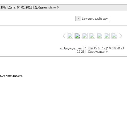
.9
Kb |
Дата
: 04.01.2011 |
Добавил
:
player0
« Предыдущая
|
13
14
15
16
17
[
18
]
19
20
21
22
23
|
Следующая »
ass="commTable">