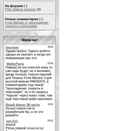
На форуме
[
+
]
FM3 3dblock importer
(0)
Новые комментарии
[
+
]
Front Mission 3: прохождение,
секреты и персонажи
Мини-чат