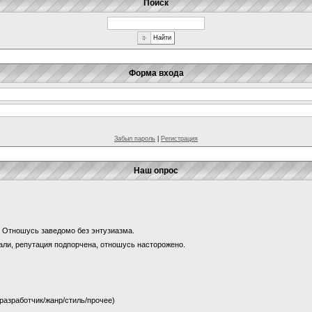
Поиск
Форма входа
Забыл пароль
|
Регистрация
Наш опрос
и? Отношусь заведомо без энтузиазма.
щали, репутация подпорчена, отношусь насторожено.
 (разработчик/жанр/стиль/прочее)