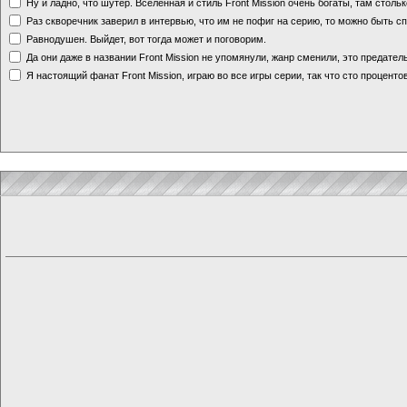
Ну и ладно, что шутер. Вселенная и стиль Front Mission очень богаты, там стольк
Раз скворечник заверил в интервью, что им не пофиг на серию, то можно быть с
Равнодушен. Выйдет, вот тогда может и поговорим.
Да они даже в названии Front Mission не упомянули, жанр сменили, это предате
Я настоящий фанат Front Mission, играю во все игры серии, так что сто процентов