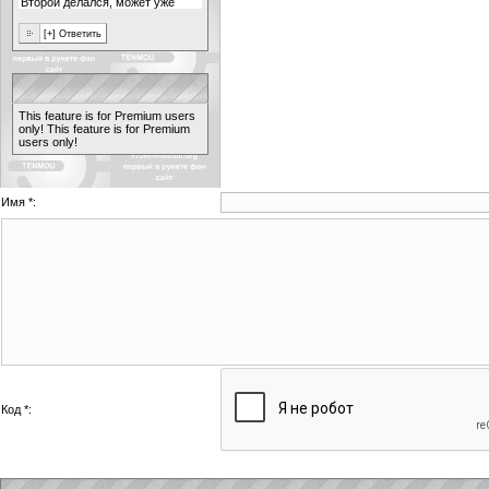
This feature is for Premium users
only!
This feature is for Premium
users only!
Имя *:
Код *: