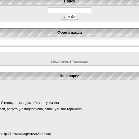
Поиск
Форма входа
Забыл пароль
|
Регистрация
Наш опрос
и? Отношусь заведомо без энтузиазма.
щали, репутация подпорчена, отношусь насторожено.
 (разработчик/жанр/стиль/прочее)