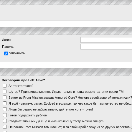
Логин:
Пароль:
запомнить
Поговорим про Left Alive?
А что это такое?
Шутер? Принципиально нет. Играю только в пошаговые стратегии серии FM.
Зачем из Front Mission делать Armored Core? Неужто своей дорогой нельзя идт
Я ещё чувствую запах Evolved в воздухе, так что какое бы там качество не обе
Лишь бы серию не забрасывали, дайте уже хоть что-то!
Готов поддержать рублем
Создают японцы? Да ещё и именитые? Ну тогда можно глянуть.
Не важно Front Mission там или нет, я за этой игрой слежу из-за других аспектов