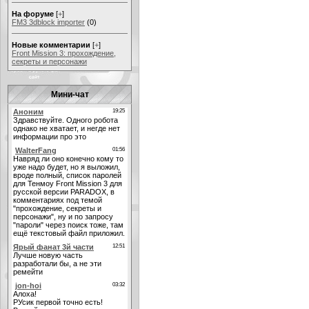
На форуме
[
+
]
FM3 3dblock importer
(0)
Новые комментарии
[
+
]
Front Mission 3: прохождение,
секреты и персонажи
Мини-чат