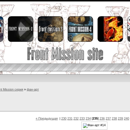
nt Mission серия
»
фан-арт
« Предыдущая
|
230
231
232
233
234
[
235
]
236
237
238
239
240