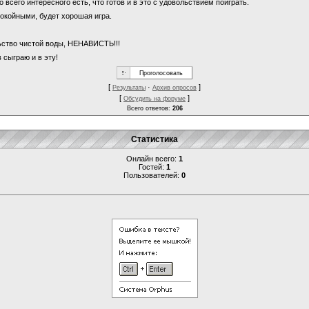
о всего интересного есть, что готов и в это с удовольствием поиграть.
покойными, будет хорошая игра.
льство чистой воды, НЕНАВИСТЬ!!!
 сыграю и в эту!
[
·
]
Результаты
Архив опросов
[
]
Обсудить на форуме
Всего ответов:
206
Статистика
Онлайн всего:
1
Гостей:
1
Пользователей:
0