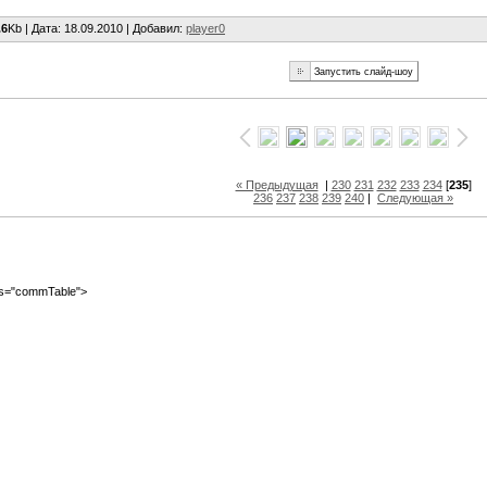
.6
Kb |
Дата
: 18.09.2010 |
Добавил
:
player0
« Предыдущая
|
230
231
232
233
234
[
235
]
236
237
238
239
240
|
Следующая »
ass="commTable">