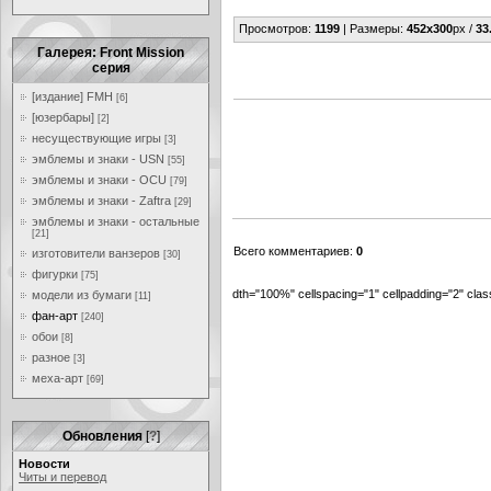
Просмотров
:
1199
|
Размеры
:
452x300
px /
33
Галерея: Front Mission
серия
[издание] FMH
[6]
[юзербары]
[2]
несуществующие игры
[3]
эмблемы и знаки - USN
[55]
эмблемы и знаки - OCU
[79]
эмблемы и знаки - Zaftra
[29]
эмблемы и знаки - остальные
[21]
Всего комментариев
:
0
изготовители ванзеров
[30]
фигурки
[75]
dth="100%" cellspacing="1" cellpadding="2" cl
модели из бумаги
[11]
фан-арт
[240]
обои
[8]
разное
[3]
меха-арт
[69]
Обновления
[
?
]
Новости
Читы и перевод