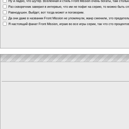
Ну и ладно, что шутер. Вселенная и стиль Front Mission очень богаты, там стольк
Раз скворечник заверил в интервью, что им не пофиг на серию, то можно быть с
Равнодушен. Выйдет, вот тогда может и поговорим.
Да они даже в названии Front Mission не упомянули, жанр сменили, это предате
Я настоящий фанат Front Mission, играю во все игры серии, так что сто процентов