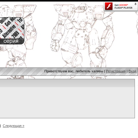
Приветствуем вас,
любитель халявы
|
Регистрация
|
Вход
|
Следующая »