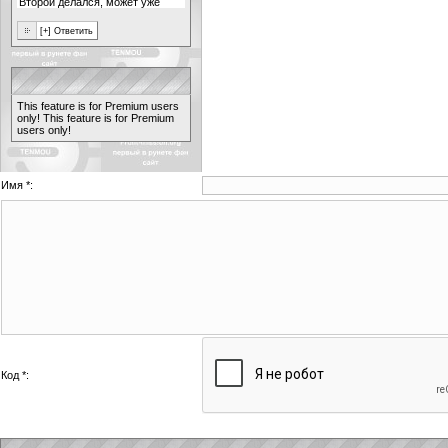
This feature is for Premium users
only!
This feature is for Premium
users only!
Имя *:
Код *: