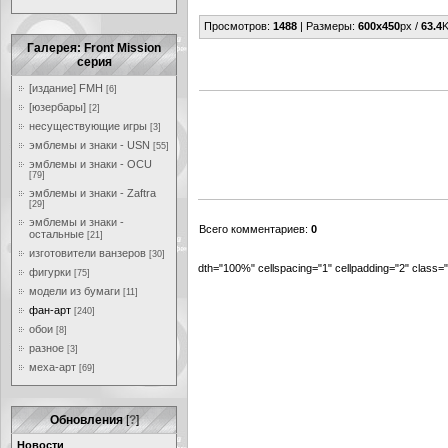
Просмотров
:
1488
|
Размеры
:
600x450
px /
63.4
K
Галерея: Front Mission
серия
[издание] FMH
[6]
[юзербары]
[2]
несуществующие игры
[3]
эмблемы и знаки - USN
[55]
эмблемы и знаки - OCU
[79]
эмблемы и знаки - Zaftra
[29]
эмблемы и знаки -
Всего комментариев
:
0
остальные
[21]
изготовители ванзеров
[30]
dth="100%" cellspacing="1" cellpadding="2" class
фигурки
[75]
модели из бумаги
[11]
фан-арт
[240]
обои
[8]
разное
[3]
меха-арт
[69]
Обновления
[
?
]
Новости