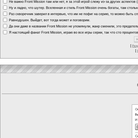
Не важно Front Mission там или нет, я за этой игрой слежу из-за других аспектов
Ну и ладно, что шутер. Вселенная и стиль Front Mission очень богаты, там стольк
Раз скворечник заверил в интервью, что им не пофиг на серию, то можно быть с
Равнодушен. Выйдет, вот тогда может и поговорим.
Да они даже в названии Front Mission не упомянули, жанр сменили, это предате
Я настоящий фанат Front Mission, играю во все игры серии, так что сто процентов
[
Рез
[