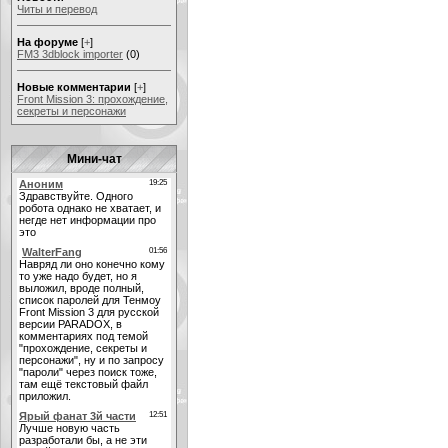
Читы и перевод
На форуме
[
+
]
FM3 3dblock importer
(0)
Новые комментарии
[
+
]
Front Mission 3: прохождение,
секреты и персонажи
Мини-чат