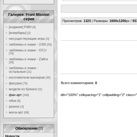
Галерея: Front Mission
серия
Просмотров
:
1323
|
Размеры
:
1600x1200
px /
93
[издание] FMH
[6]
[юзербары]
[2]
несуществующие игры
[3]
эмблемы и знаки - USN
[55]
эмблемы и знаки - OCU
[79]
эмблемы и знаки - Zaftra
[29]
эмблемы и знаки -
остальные
[21]
изготовители ванзеров
[30]
Всего комментариев
:
0
фигурки
[75]
модели из бумаги
[11]
фан-арт
dth="100%" cellspacing="1" cellpadding="2" class
[240]
обои
[8]
разное
[3]
меха-арт
[69]
Обновления
[
?
]
Новости