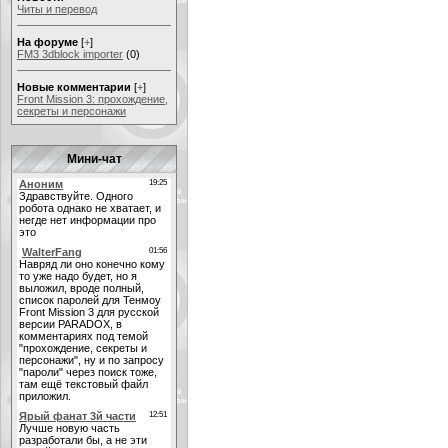
Читы и перевод
На форуме
[
+
]
FM3 3dblock importer
(0)
Новые комментарии
[
+
]
Front Mission 3: прохождение,
секреты и персонажи
Мини-чат