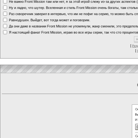
Не важно Front Mission там или нет, я за этой игрой слежу из-за других аспектов
Ну и ладно, что шутер. Вселенная и стиль Front Mission очень богаты, там стольк
Раз скворечник заверил в интервью, что им не пофиг на серию, то можно быть с
Равнодушен. Выйдет, вот тогда может и поговорим.
Да они даже в названии Front Mission не упомянули, жанр сменили, это предате
Я настоящий фанат Front Mission, играю во все игры серии, так что сто процентов
[
Рез
[