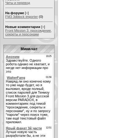
Читы и перевод
На форуме
[
+
]
FM3 3dblock importer
(0)
Новые комментарии
[
+
]
Front Mission 3: прохождение,
секреты и персонажи
Мини-чат