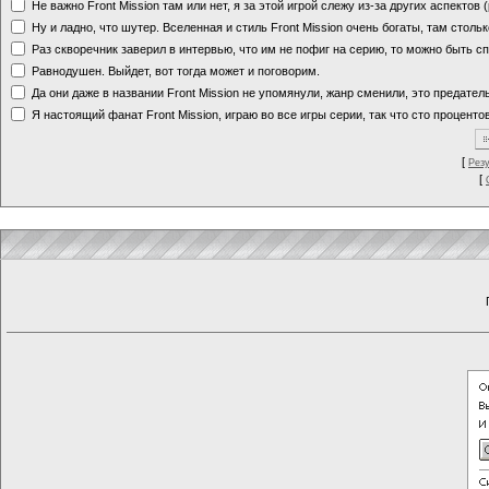
Не важно Front Mission там или нет, я за этой игрой слежу из-за других аспектов
Ну и ладно, что шутер. Вселенная и стиль Front Mission очень богаты, там стольк
Раз скворечник заверил в интервью, что им не пофиг на серию, то можно быть с
Равнодушен. Выйдет, вот тогда может и поговорим.
Да они даже в названии Front Mission не упомянули, жанр сменили, это предате
Я настоящий фанат Front Mission, играю во все игры серии, так что сто процентов
[
Рез
[