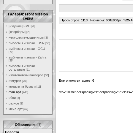
Галерея: Front Mission
серия
Просмотров
:
1113
|
Размеры
:
600x800
px /
525.4
[издание] FMH
[6]
[юзербары]
[2]
несуществующие игры
[3]
эмблемы и знаки - USN
[55]
эмблемы и знаки - OCU
[79]
эмблемы и знаки - Zaftra
[29]
эмблемы и знаки -
остальные
[21]
изготовители ванзеров
[30]
Всего комментариев
:
0
фигурки
[75]
модели из бумаги
[11]
фан-арт
dth="100%" cellspacing="1" cellpadding="2" class
[240]
обои
[8]
разное
[3]
меха-арт
[69]
Обновления
[
?
]
Новости