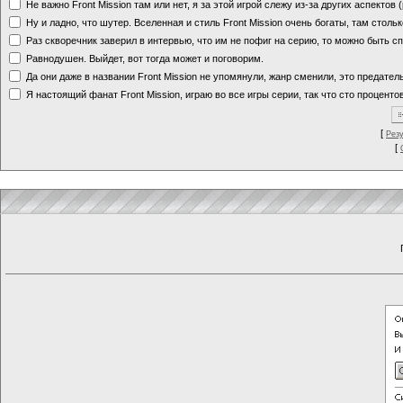
Не важно Front Mission там или нет, я за этой игрой слежу из-за других аспектов
Ну и ладно, что шутер. Вселенная и стиль Front Mission очень богаты, там стольк
Раз скворечник заверил в интервью, что им не пофиг на серию, то можно быть с
Равнодушен. Выйдет, вот тогда может и поговорим.
Да они даже в названии Front Mission не упомянули, жанр сменили, это предате
Я настоящий фанат Front Mission, играю во все игры серии, так что сто процентов
[
Рез
[