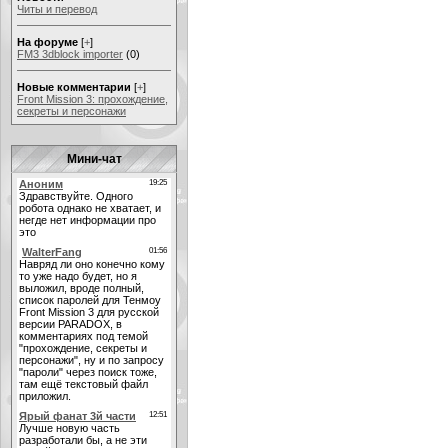
Читы и перевод
На форуме
[
+
]
FM3 3dblock importer
(0)
Новые комментарии
[
+
]
Front Mission 3: прохождение,
секреты и персонажи
Мини-чат