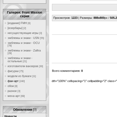
Галерея: Front Mission
серия
Просмотров
:
1223
|
Размеры
:
888x800
px /
505.2
[издание] FMH
[6]
[юзербары]
[2]
несуществующие игры
[3]
эмблемы и знаки - USN
[55]
эмблемы и знаки - OCU
[79]
эмблемы и знаки - Zaftra
[29]
эмблемы и знаки -
остальные
[21]
изготовители ванзеров
[30]
Всего комментариев
:
0
фигурки
[75]
модели из бумаги
[11]
фан-арт
dth="100%" cellspacing="1" cellpadding="2" class
[240]
обои
[8]
разное
[3]
меха-арт
[69]
Обновления
[
?
]
Новости