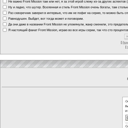
Не важно Front Mission там или нет, я за этой игрой слежу из-за других аспектов
Ну и ладно, что шутер. Вселенная и стиль Front Mission очень богаты, там стольк
Раз скворечник заверил в интервью, что им не пофиг на серию, то можно быть с
Равнодушен. Выйдет, вот тогда может и поговорим.
Да они даже в названии Front Mission не упомянули, жанр сменили, это предате
Я настоящий фанат Front Mission, играю во все игры серии, так что сто процентов
[
Рез
[