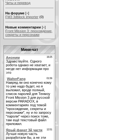
Читы и перевод
На форуме
[
+
]
FM3 3dblock importer
(0)
Новые комментарии
[
+
]
Front Mission 3: прохождение,
секреты и персонажи
Мини-чат