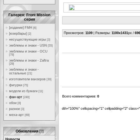
Галерея: Front Mission
серия
[издание] FMH
[6]
Просмотров
:
1109
|
Размеры
:
1100x1431
px /
696
[юзербары]
[2]
несуществующие игры
[3]
эмблемы и знаки - USN
[55]
эмблемы и знаки - OCU
[79]
эмблемы и знаки - Zaftra
[29]
эмблемы и знаки -
остальные
[21]
изготовители ванзеров
[30]
фигурки
[75]
модели из бумаги
[11]
Всего комментариев
:
0
фан-арт
[240]
обои
[8]
dth="100%" cellspacing="1" cellpadding="2" class
разное
[3]
меха-арт
[69]
Обновления
[
?
]
Новости