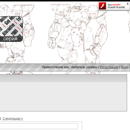
Приветствуем вас,
любитель халявы
|
Регистрация
|
Вход
|
Следующая »