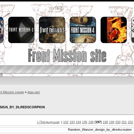
nt Mission серия
»
фан-арт
SIGN_BY_DLREDSCORPION
« Предыдущая
|
192
193
194
195
196
[
197
]
198
199
200
201
202