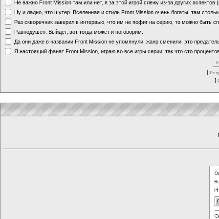
Не важно Front Mission там или нет, я за этой игрой слежу из-за других аспектов
Ну и ладно, что шутер. Вселенная и стиль Front Mission очень богаты, там стольк
Раз скворечник заверил в интервью, что им не пофиг на серию, то можно быть с
Равнодушен. Выйдет, вот тогда может и поговорим.
Да они даже в названии Front Mission не упомянули, жанр сменили, это предате
Я настоящий фанат Front Mission, играю во все игры серии, так что сто процентов
[
Рез
[