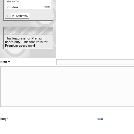
This feature is for Premium
users only!
This feature is for
Premium users only!
Имя *:
Код *: