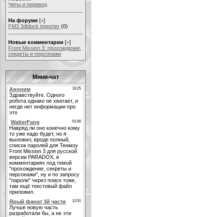
Читы и перевод
На форуме
[
+
]
FM3 3dblock importer
(0)
Новые комментарии
[
+
]
Front Mission 3: прохождение,
секреты и персонажи
Мини-чат