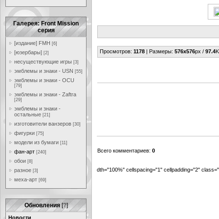
Галерея: Front Mission
серия
[издание] FMH
[6]
Просмотров
:
1178
|
Размеры
:
576x576
px /
97.4
K
[юзербары]
[2]
несуществующие игры
[3]
эмблемы и знаки - USN
[55]
эмблемы и знаки - OCU
[79]
эмблемы и знаки - Zaftra
[29]
эмблемы и знаки -
остальные
[21]
изготовители ванзеров
[30]
фигурки
[75]
модели из бумаги
[11]
Всего комментариев
:
0
фан-арт
[240]
обои
[8]
dth="100%" cellspacing="1" cellpadding="2" class
разное
[3]
меха-арт
[69]
Обновления
[
?
]
Новости