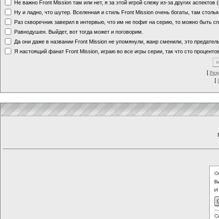
Не важно Front Mission там или нет, я за этой игрой слежу из-за других аспектов
Ну и ладно, что шутер. Вселенная и стиль Front Mission очень богаты, там стольк
Раз скворечник заверил в интервью, что им не пофиг на серию, то можно быть с
Равнодушен. Выйдет, вот тогда может и поговорим.
Да они даже в названии Front Mission не упомянули, жанр сменили, это предате
Я настоящий фанат Front Mission, играю во все игры серии, так что сто процентов
[
Рез
[