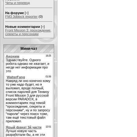
Читы и перевод
На форуме
[
+
]
FM3 3dblock importer
(0)
Новые комментарии
[
+
]
Front Mission 3: прохождение,
секреты и персонажи
Мини-чат