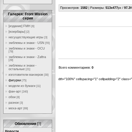
Просмотров
:
1582
|
Размеры
:
513x477
px /
97.3
K
Галерея: Front Mission
серия
[издание] FMH
[6]
[юзербары]
[2]
несуществующие игры
[3]
эмблемы и знаки - USN
[55]
эмблемы и знаки - OCU
[79]
эмблемы и знаки - Zaftra
[29]
эмблемы и знаки -
Всего комментариев
:
0
остальные
[21]
изготовители ванзеров
[30]
dth="100%" cellspacing="1" cellpadding="2" class
фигурки
[75]
модели из бумаги
[11]
фан-арт
[240]
обои
[8]
разное
[3]
меха-арт
[69]
Обновления
[
?
]
Новости