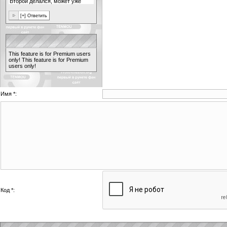
This feature is for Premium users
only!
This feature is for Premium
users only!
Имя *:
Код *: