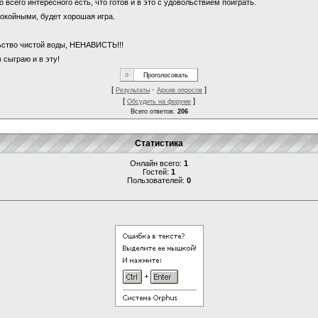
о всего интересного есть, что готов и в это с удовольствием поиграть.
покойными, будет хорошая игра.
льство чистой воды, НЕНАВИСТЬ!!!
 сыграю и в эту!
[
·
]
Результаты
Архив опросов
[
]
Обсудить на форуме
Всего ответов:
206
Статистика
Онлайн всего:
1
Гостей:
1
Пользователей:
0