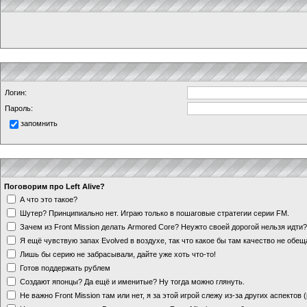
Логин:
Пароль:
запомнить
Поговорим про Left Alive?
А что это такое?
Шутер? Принципиально нет. Играю только в пошаговые стратегии серии FM.
Зачем из Front Mission делать Armored Core? Неужто своей дорогой нельзя идт
Я ещё чувствую запах Evolved в воздухе, так что какое бы там качество не обе
Лишь бы серию не забрасывали, дайте уже хоть что-то!
Готов поддержать рублем
Создают японцы? Да ещё и именитые? Ну тогда можно глянуть.
Не важно Front Mission там или нет, я за этой игрой слежу из-за других аспектов