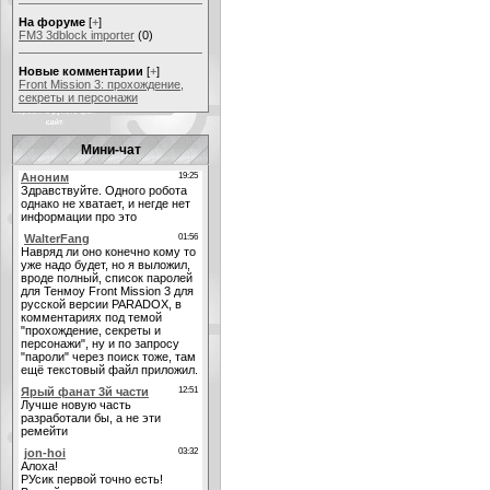
На форуме
[
+
]
FM3 3dblock importer
(0)
Новые комментарии
[
+
]
Front Mission 3: прохождение,
секреты и персонажи
Мини-чат