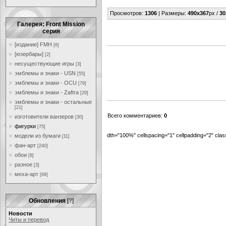
Просмотров
:
1306
|
Размеры
:
490x367
px /
30
Галерея: Front Mission
серия
[издание] FMH
[6]
[юзербары]
[2]
несуществующие игры
[3]
эмблемы и знаки - USN
[55]
эмблемы и знаки - OCU
[79]
эмблемы и знаки - Zaftra
[29]
эмблемы и знаки - остальные
[21]
Всего комментариев
:
0
изготовители ванзеров
[30]
фигурки
[75]
dth="100%" cellspacing="1" cellpadding="2" cl
модели из бумаги
[11]
фан-арт
[240]
обои
[8]
разное
[3]
меха-арт
[69]
Обновления
[
?
]
Новости
Читы и перевод