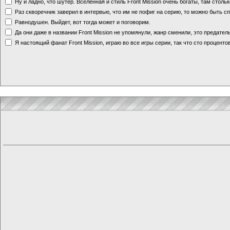
Ну и ладно, что шутер. Вселенная и стиль Front Mission очень богаты, там стольк
Раз скворечник заверил в интервью, что им не пофиг на серию, то можно быть с
Равнодушен. Выйдет, вот тогда может и поговорим.
Да они даже в названии Front Mission не упомянули, жанр сменили, это предате
Я настоящий фанат Front Mission, играю во все игры серии, так что сто процентов