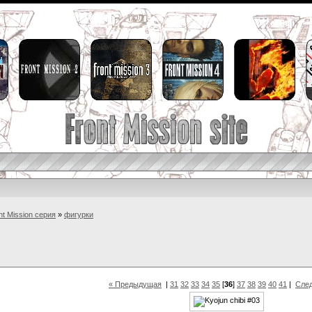
nt Mission серия
»
фигурки
« Предыдущая
|
31
32
33
34
35
[
36
]
37
38
39
40
41
|
Сле