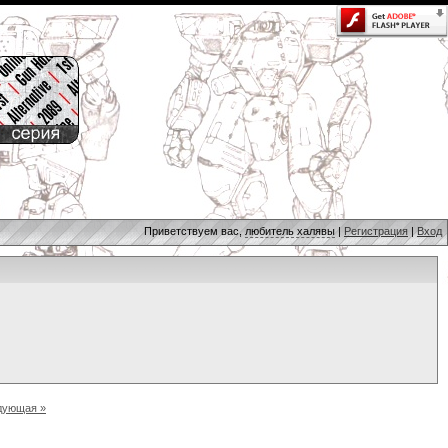
Приветствуем вас,
любитель халявы
|
Регистрация
|
Вход
дующая »