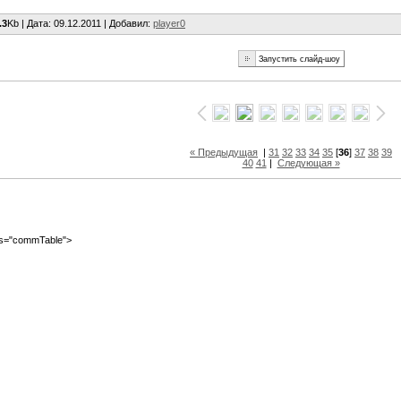
.3
Kb |
Дата
: 09.12.2011 |
Добавил
:
player0
« Предыдущая
|
31
32
33
34
35
[
36
]
37
38
39
40
41
|
Следующая »
ass="commTable">