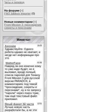
Читы и перевод
На форуме
[
+
]
FM3 3dblock importer
(0)
Новые комментарии
[
+
]
Front Mission 3: прохождение,
секреты и персонажи
Мини-чат