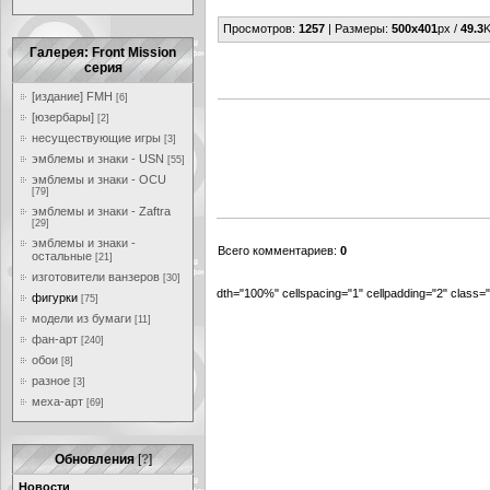
Просмотров
:
1257
|
Размеры
:
500x401
px /
49.3
K
Галерея: Front Mission
серия
[издание] FMH
[6]
[юзербары]
[2]
несуществующие игры
[3]
эмблемы и знаки - USN
[55]
эмблемы и знаки - OCU
[79]
эмблемы и знаки - Zaftra
[29]
эмблемы и знаки -
Всего комментариев
:
0
остальные
[21]
изготовители ванзеров
[30]
dth="100%" cellspacing="1" cellpadding="2" class
фигурки
[75]
модели из бумаги
[11]
фан-арт
[240]
обои
[8]
разное
[3]
меха-арт
[69]
Обновления
[
?
]
Новости