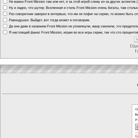
Не важно Front Mission там или нет, я за этой игрой слежу из-за других аспектов
Ну и ладно, что шутер. Вселенная и стиль Front Mission очень богаты, там стольк
Раз скворечник заверил в интервью, что им не пофиг на серию, то можно быть с
Равнодушен. Выйдет, вот тогда может и поговорим.
Да они даже в названии Front Mission не упомянули, жанр сменили, это предате
Я настоящий фанат Front Mission, играю во все игры серии, так что сто процентов
[
Рез
[