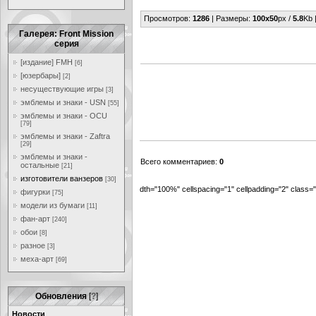
Просмотров
:
1286
|
Размеры
:
100x50
px /
5.8
Kb 
Галерея: Front Mission
серия
[издание] FMH
[6]
[юзербары]
[2]
несуществующие игры
[3]
эмблемы и знаки - USN
[55]
эмблемы и знаки - OCU
[79]
эмблемы и знаки - Zaftra
[29]
эмблемы и знаки -
Всего комментариев
:
0
остальные
[21]
изготовители ванзеров
[30]
dth="100%" cellspacing="1" cellpadding="2" class
фигурки
[75]
модели из бумаги
[11]
фан-арт
[240]
обои
[8]
разное
[3]
меха-арт
[69]
Обновления
[
?
]
Новости