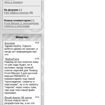
Читы и перевод
На форуме
[
+
]
FM3 3dblock importer
(0)
Новые комментарии
[
+
]
Front Mission 3: прохождение,
секреты и персонажи
Мини-чат