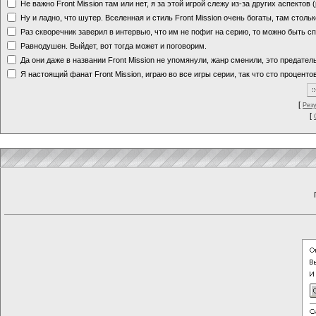
Не важно Front Mission там или нет, я за этой игрой слежу из-за других аспектов
Ну и ладно, что шутер. Вселенная и стиль Front Mission очень богаты, там стольк
Раз скворечник заверил в интервью, что им не пофиг на серию, то можно быть с
Равнодушен. Выйдет, вот тогда может и поговорим.
Да они даже в названии Front Mission не упомянули, жанр сменили, это предате
Я настоящий фанат Front Mission, играю во все игры серии, так что сто процентов
[
Рез
[